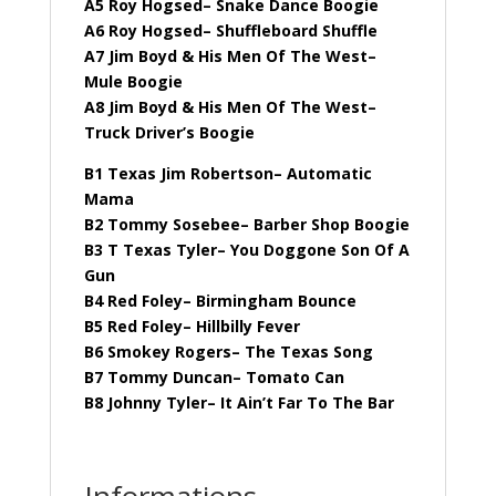
A5 Roy Hogsed– Snake Dance Boogie
A6 Roy Hogsed– Shuffleboard Shuffle
A7 Jim Boyd & His Men Of The West–
Mule Boogie
A8 Jim Boyd & His Men Of The West–
Truck Driver’s Boogie
B1 Texas Jim Robertson– Automatic
Mama
B2 Tommy Sosebee– Barber Shop Boogie
B3 T Texas Tyler– You Doggone Son Of A
Gun
B4 Red Foley– Birmingham Bounce
B5 Red Foley– Hillbilly Fever
B6 Smokey Rogers– The Texas Song
B7 Tommy Duncan– Tomato Can
B8 Johnny Tyler– It Ain’t Far To The Bar