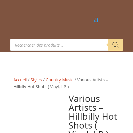
Recherche
de
produits
Accueil
/
Styles
/
Country Music
/ Various Artists –
Hillbilly Hot Shots ( Vinyl, LP )
Various
Artists –
Hillbilly Hot
Shots (