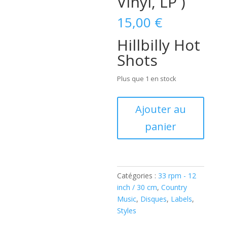
Vinyl, LP )
15,00
€
Hillbilly Hot
Shots
Plus que 1 en stock
quantité
Ajouter au
de
panier
Various
Artists
–
Hillbilly
Hot
Catégories :
33 rpm - 12
Shots
inch / 30 cm
,
Country
(
Music
,
Disques
,
Labels
,
Vinyl,
Styles
LP