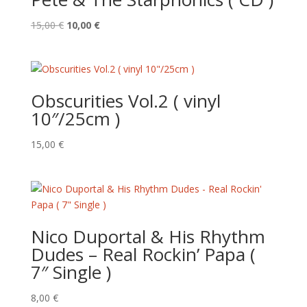
Le
Le
15,00
€
10,00
€
prix
prix
initial
actuel
était :
est :
15,00 €.
10,00 €.
Obscurities Vol.2 ( vinyl
10″/25cm )
15,00
€
Nico Duportal & His Rhythm
Dudes – Real Rockin’ Papa (
7″ Single )
8,00
€