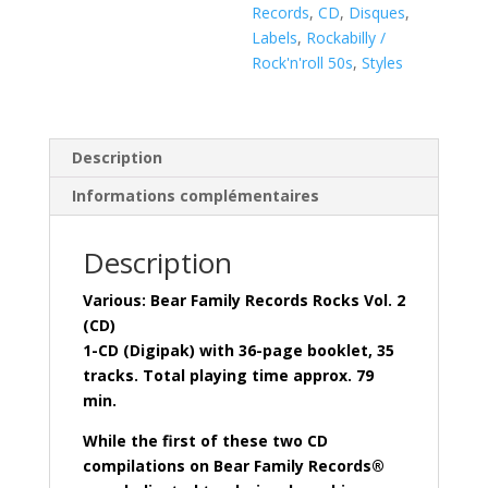
Rocks
Records
,
CD
,
Disques
,
Vol.
Labels
,
Rockabilly /
2
Rock'n'roll 50s
,
Styles
(
CD
)
BCD17735
Description
Informations complémentaires
Description
Various: Bear Family Records Rocks Vol. 2
(CD)
1-CD (Digipak) with 36-page booklet, 35
tracks. Total playing time approx. 79
min.
While the first of these two CD
compilations on Bear Family Records®