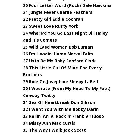
20 Four Letter Word (Rock) Dale Hawkins
21 Jungle Fever Charlie Feathers
22 Pretty Girl Eddie Cochran
23 Sweet Love Rusty York
24 Where’d You Go Last Night Bill Haley
and His Comets
25 Wild Eyed Woman Bob Luman
26 I’m Headin’ Home Narvel Felts
27 Usta Be My Baby Sanford Clark
28 This Little Girl Of Mine The Everly
Brothers
29 Ride On Josephine Sleepy LaBeff
30 I Viberate (From My Head To My Feet)
Conway Twitty
31 Sea Of Heartbreak Don Gibson
32 I Want You With Me Bobby Darin
33 Rollin’ An’ A’ Rockin’ Frank Virtuoso
34 Missy Ann Mac Curtis
35 The Way I Walk Jack Scott