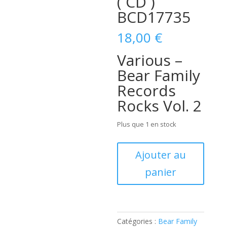
( CD )
BCD17735
18,00
€
Various –
Bear Family
Records
Rocks Vol. 2
Plus que 1 en stock
quantité
Ajouter au
de
panier
Various
-
Bear
Family
Records
Catégories :
Bear Family