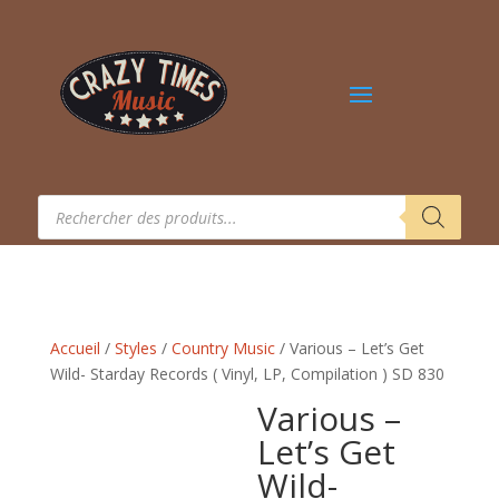
Recherche
de
produits
Accueil
/
Styles
/
Country Music
/ Various – Let’s Get
Wild- Starday Records ( Vinyl, LP, Compilation ) SD 830
Various –
Let’s Get
Wild-