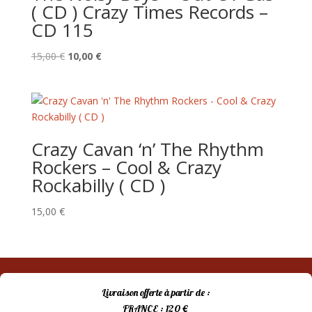
( CD ) Crazy Times Records –
CD 115
Le
Le
15,00
€
10,00
€
prix
prix
initial
actuel
était :
est :
15,00 €.
10,00 €.
Crazy Cavan ‘n’ The Rhythm
Rockers – Cool & Crazy
Rockabilly ( CD )
15,00
€
Livraison offerte à partir de :
FRANCE : 120 €