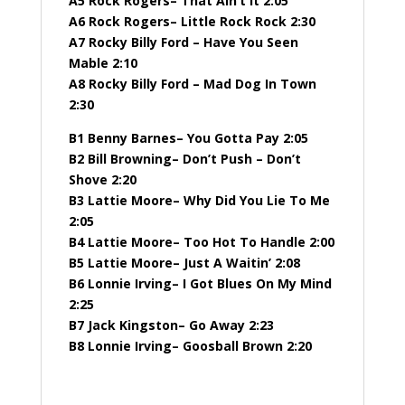
A5 Rock Rogers– That Ain’t It 2:05
A6 Rock Rogers– Little Rock Rock 2:30
A7 Rocky Billy Ford – Have You Seen
Mable 2:10
A8 Rocky Billy Ford – Mad Dog In Town
2:30
B1 Benny Barnes– You Gotta Pay 2:05
B2 Bill Browning– Don’t Push – Don’t
Shove 2:20
B3 Lattie Moore– Why Did You Lie To Me
2:05
B4 Lattie Moore– Too Hot To Handle 2:00
B5 Lattie Moore– Just A Waitin’ 2:08
B6 Lonnie Irving– I Got Blues On My Mind
2:25
B7 Jack Kingston– Go Away 2:23
B8 Lonnie Irving– Goosball Brown 2:20