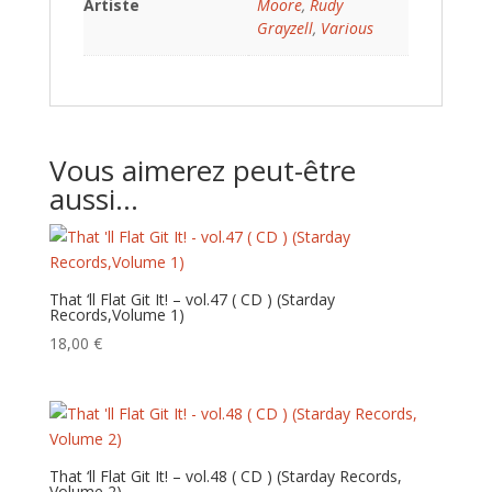
Artiste
Moore
,
Rudy
Grayzell
,
Various
Vous aimerez peut-être
aussi…
That ‘ll Flat Git It! – vol.47 ( CD ) (Starday
Records,Volume 1)
18,00
€
That ‘ll Flat Git It! – vol.48 ( CD ) (Starday Records,
Volume 2)