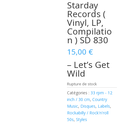
Starday
Records (
Vinyl, LP,
Compilatio
n ) SD 830
15,00
€
– Let’s Get
Wild
Rupture de stock
Catégories :
33 rpm - 12
inch / 30 cm
,
Country
Music
,
Disques
,
Labels
,
Rockabilly / Rock'n'roll
50s
,
Styles