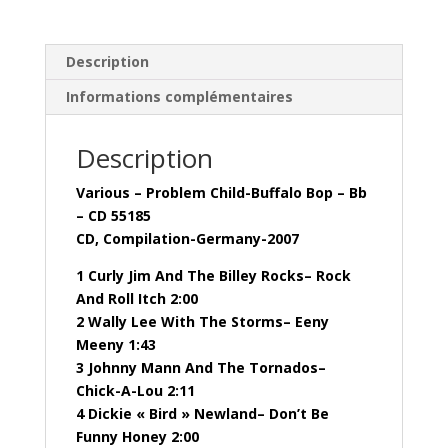
Bop
–
Bb
Description
-
Informations complémentaires
CD
55185
Description
Various – Problem Child-Buffalo Bop – Bb
– CD 55185
CD, Compilation-Germany-2007
1 Curly Jim And The Billey Rocks– Rock
And Roll Itch 2:00
2 Wally Lee With The Storms– Eeny
Meeny 1:43
3 Johnny Mann And The Tornados–
Chick-A-Lou 2:11
4 Dickie « Bird » Newland– Don’t Be
Funny Honey 2:00