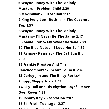
5 Wayne Handy With The Melody
Masters – Problem Child 2:20
6 Maximilian– Butter Ball 1:37
7 King Ivory Lee– Rockin’ In The Coconut
Top 1:57
8 Wayne Handy With The Melody
Masters– I’ll Never Be The Same 2:17
9 Ronnie Brent– My Sweet Verlene 2:21
10 The Blue Notes – I Love Her So 1:57
11 Ramsey Kearney– The Cat Bug Bit
2:03
12 Frankie Preston And The
Beachcombers*– I Want To Do It 2:45
13 Curley Jim and The Billey Rocks*–
Sloppy, Sloppy Suzie 2:05
14 Billy Hall and His Rhythm Boys*– Move
Over Rover 1:38
15 Johnny Kay – Starvation 2:07
16 Bill Friel– Teenager 2:27