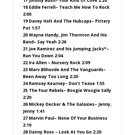
17 Johnny Bush– Your Kind Of Love 2:20
18 Eddie Ferrell– Teach Me How To Rock
2:00
19 Davey Holt And The Hubcaps– Pittery
Pat 1:57
20 Wayne Handy, Jim Thornton And His
Band– Say Yeah 2:26
21 Joe Ramirez and his Jumping Jacks*–
Run You Down 2:04
22 Ira Allen – Nursery Rock 2:09
23 Marv Blihovde And The Vanguards–
Been Away Too Long 2:20
24 Ramsey Kearney– Don’t Tease 1:55
25 The Four Rebels– Boogie Woogie Sally
2:20
26 Mickey Decker & The Galaxies– Jenny,
Jenny 1:41
27 Marvin Paul– None Of Your Business
2:10
28 Danny Ross – Look At You Go 2:20