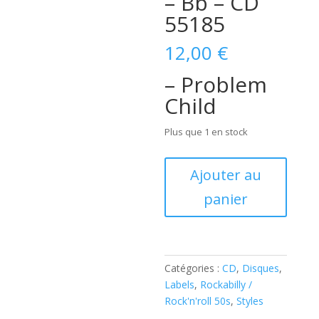
– Bb – CD
55185
12,00
€
– Problem
Child
Plus que 1 en stock
quantité
Ajouter au
de
panier
Various
-
Problem
Child
(
Catégories :
CD
,
Disques
,
CD
Labels
,
Rockabilly /
)
Rock'n'roll 50s
,
Styles
Buffalo