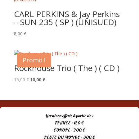
CARL PERKINS & Jay Perkins
– SUN 235 ( SP ) (UNISUED)
8,00
€
Promo !
Rockhouse Trio ( The ) ( CD )
Le
Le
15,00
€
10,00
€
prix
prix
initial
actuel
était :
est :
15,00 €.
10,00 €.
Livraison offerte à partir de :
FRANCE : 120 €
EUROPE : 200 €
RESTE DU MONDE : 300 €