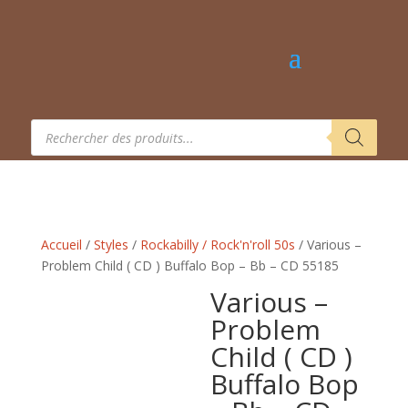
Recherche
de
produits
Accueil
/
Styles
/
Rockabilly / Rock'n'roll 50s
/ Various –
Problem Child ( CD ) Buffalo Bop – Bb – CD 55185
Various –
Problem
Child ( CD )
Buffalo Bop