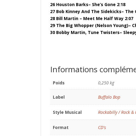
26 Houston Barks– She’s Gone 2:18
27 Bob Kinney And The Sidekicks– The Gi
28 Bill Martin – Meet Me Half Way 2:07
29 The Big Whopper (Nelson Young)– Ch
30 Bobby Martin, Tune Twisters– Sleep
Informations compléme
Poids
0,250 kg
Label
Buffalo Bop
Style Musical
Rockabilly / Rock & 
Format
CD's