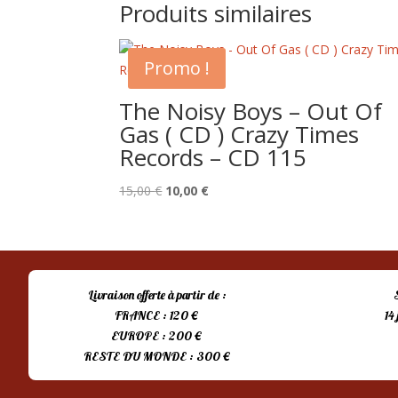
Produits similaires
Promo !
The Noisy Boys – Out Of
Gas ( CD ) Crazy Times
Records – CD 115
Le
Le
15,00
€
10,00
€
prix
prix
initial
actuel
était :
est :
15,00 €.
10,00 €.
Livraison offerte à partir de :
FRANCE : 120 €
14
EUROPE : 200 €
RESTE DU MONDE : 300 €