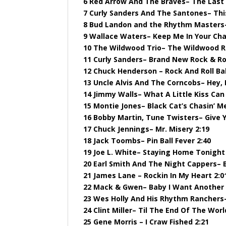
6 Red Arrow And The Braves– The Last 
7 Curly Sanders And The Santones– Thi
8 Bud Landon and the Rhythm Masters– 
9 Wallace Waters– Keep Me In Your Ch
10 The Wildwood Trio– The Wildwood R
11 Curly Sanders– Brand New Rock & Rol
12 Chuck Henderson – Rock And Roll Ba
13 Uncle Alvis And The Corncobs– Hey, 
14 Jimmy Walls– What A Little Kiss Can
15 Montie Jones– Black Cat’s Chasin’ M
16 Bobby Martin, Tune Twisters– Give 
17 Chuck Jennings– Mr. Misery 2:19
18 Jack Toombs– Pin Ball Fever 2:40
19 Joe L. White– Staying Home Tonight
20 Earl Smith And The Night Cappers– B
21 James Lane – Rockin In My Heart 2:0
22 Mack & Gwen– Baby I Want Another 
23 Wes Holly And His Rhythm Ranchers
24 Clint Miller– Til The End Of The Worl
25 Gene Morris – I Craw Fished 2:21