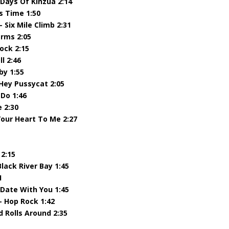
Days Of Kinzua 2:14
s Time 1:50
Six Mile Climb 2:31
arms 2:05
ock 2:15
l 2:46
by 1:55
Hey Pussycat 2:05
 Do 1:46
e 2:30
Your Heart To Me 2:27
 2:15
lack River Bay 1:45
1
Date With You 1:45
– Hop Rock 1:42
d Rolls Around 2:35