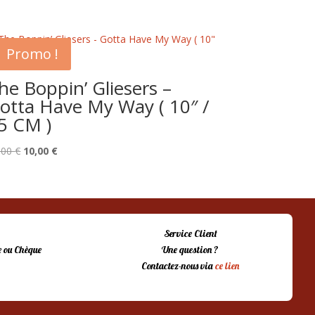
Promo !
he Boppin’ Gliesers –
otta Have My Way ( 10″ /
5 CM )
Le
Le
,00
€
10,00
€
prix
prix
initial
actuel
était :
est :
15,00 €.
10,00 €.
Service Client
 ou Chèque
Une question ?
Contactez-nous via
ce lien