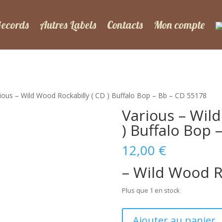
Records
Autres Labels
Contacts
Mon compte
ious – Wild Wood Rockabilly ( CD ) Buffalo Bop – Bb – CD 55178
Various – Wil
) Buffalo Bop 
12,00
€
– Wild Wood R
Plus que 1 en stock
quantité
Ajouter au panier