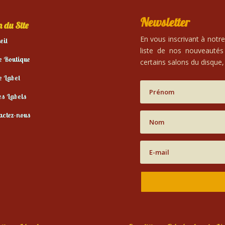
Newsletter
 du Site
En vous inscrivant à notr
eil
liste de nos nouveautés
e Boutique
certains salons du disque, 
e Label
es Labels
actez-nous