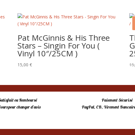
Pat McGinnis & His Three
T
Stars – Singin For You (
G
Vinyl 10″/25CM )
2
15,00
€
15
Satisfait ou Remboursé
Paiement Sécurisé
 jours pour changer d’avis
PayPal, CB, Virement Bancaire