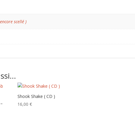
 encore scellé )
ussi…
Shook Shake ( CD )
 –
16,00
€