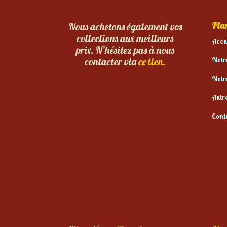
Plan
Nous achetons également vos
collections aux meilleurs
Accu
prix. N’hésitez pas à nous
Notr
contacter via
ce lien.
Notr
Autr
Cont