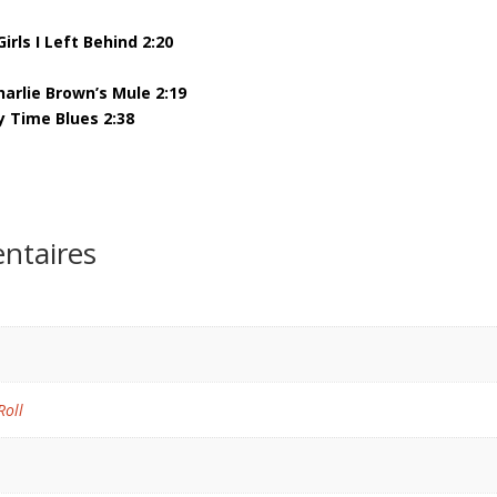
rls I Left Behind 2:20
arlie Brown’s Mule 2:19
y Time Blues 2:38
ntaires
Roll