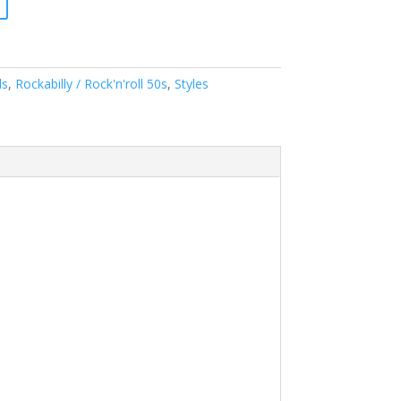
ls
,
Rockabilly / Rock'n'roll 50s
,
Styles