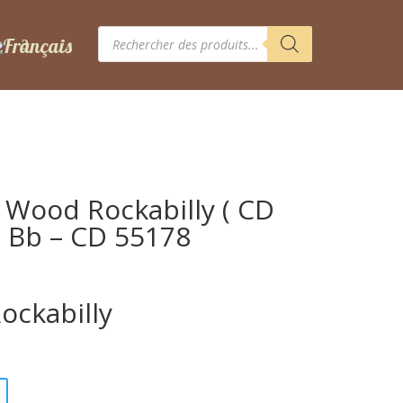
Recherche
de
produits
d Wood Rockabilly ( CD
– Bb – CD 55178
ockabilly