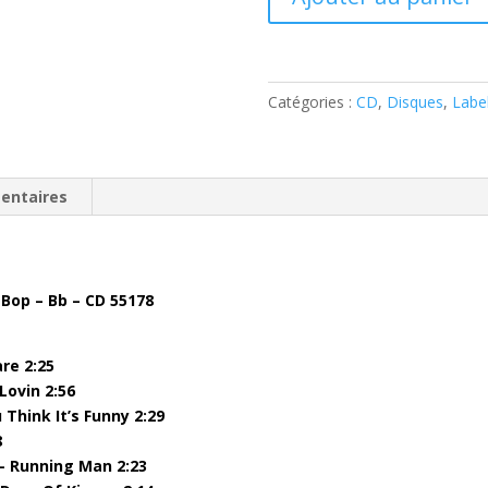
de
Various
–
Wild
Catégories :
CD
,
Disques
,
Labe
Wood
Rockabilly
(
CD
entaires
)
Buffalo
Bop
–
 Bop – Bb – CD 55178
Bb
-
CD
are 2:25
55178
Lovin 2:56
Think It’s Funny 2:29
8
– Running Man 2:23