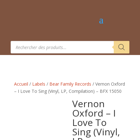
Recherche
de
produits
Accueil
/
Labels
/
Bear Family Records
/ Vernon Oxford
– I Love To Sing (Vinyl, LP, Compilation) – BFX 15050
Vernon
Oxford – I
Love To
Sing (Vinyl,