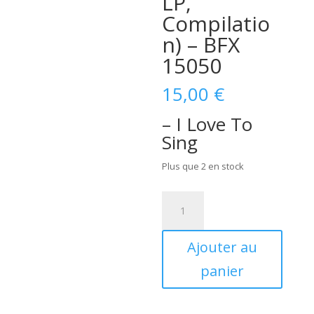
LP,
Compilatio
n) – BFX
15050
15,00
€
– I Love To
Sing
Plus que 2 en stock
quantité
de
Vernon
Ajouter au
Oxford
–
panier
I
Love
To