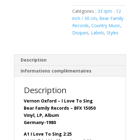
Sing
Catégories :
33 rpm - 12
(Vinyl,
inch / 30 cm
,
Bear Family
LP,
Records
,
Country Music
,
Compilation)
Disques
,
Labels
,
Styles
–
BFX
15050
Description
Informations complémentaires
Description
Vernon Oxford – I Love To Sing
Bear Family Records – BFX 15050
Vinyl, LP, Album
Germany-1980
A1 I Love To Sing 2:25