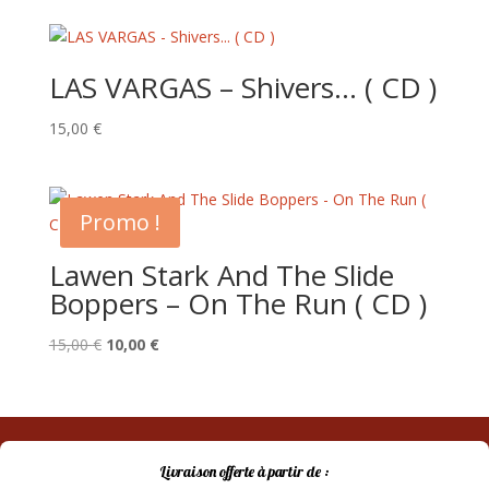
LAS VARGAS – Shivers… ( CD )
15,00
€
Promo !
Lawen Stark And The Slide
Boppers – On The Run ( CD )
Le
Le
15,00
€
10,00
€
prix
prix
initial
actuel
était :
est :
15,00 €.
10,00 €.
Livraison offerte à partir de :