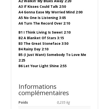
A2 Walkin’ My Blues Away 2:20
A3 If Kisses Could Talk 2:50
A4 Gonna Ease My Worried Mind 2:00
A5 No One Is Listening 3:05
A6 Turn The Record Over 2:10
B1 I Think Living Is Sweet 2:10
B2 A Blanket Of Stars 3:15
B3 The Great Stoneface 3:50
B4 Rainy Day 2:10
B5 (I Just Want) Somebody To Love Me
2:25
B6 Let Your Light Shine 2:55
Informations
complémentaires
Poids
0,235 kg