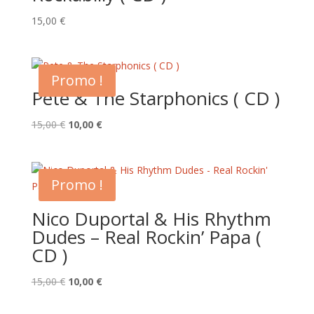
15,00
€
Promo !
Pete & The Starphonics ( CD )
Le
Le
15,00
€
10,00
€
prix
prix
initial
actuel
était :
est :
Promo !
15,00 €.
10,00 €.
Nico Duportal & His Rhythm
Dudes – Real Rockin’ Papa (
CD )
Le
Le
15,00
€
10,00
€
prix
prix
initial
actuel