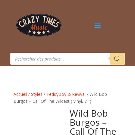
Recherche
de
produits
Accueil
/
Styles
/
TeddyBoy & Revival
/ Wild Bob
Burgos – Call Of The Wildest ( Vinyl, 7″ )
Wild Bob
Burgos –
Call Of The