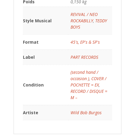
Poids
0,150 kg
REVIVAL / NEO
Style Musical
ROCKABILLY
,
TEDDY
BOYS
Format
45's, EP's & SP's
Label
PART RECORDS
(second hand /
occasion )
,
COVER /
Condition
POCHETTE = EX
,
RECORD / DISQUE =
M –
Artiste
Wild Bob Burgos