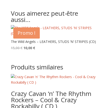
Vous aimerez peut-être
aussi…
Promo !
The Wild Angels – LEATHERS, STUDS ‘N’ STRIPES (CD)
Le
Le
15,00
€
10,00
€
prix
prix
initial
actuel
était :
est :
Produits similaires
15,00 €.
10,00 €.
Crazy Cavan ‘n’ The Rhythm
Rockers – Cool & Crazy
Rockabilly ( CD )