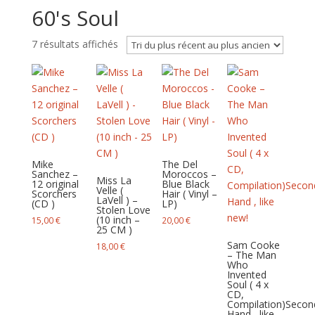
60's Soul
Trié
7 résultats affichés
du
plus
récent
au
plus
ancien
Mike
The Del
Sanchez –
Moroccos –
Miss La
12 original
Blue Black
Velle (
Scorchers
Hair ( Vinyl –
LaVell ) –
(CD )
LP)
Stolen Love
(10 inch –
15,00
€
20,00
€
25 CM )
Sam Cooke
18,00
€
– The Man
Who
Invented
Soul ( 4 x
CD,
Compilation)Secon
Hand , like