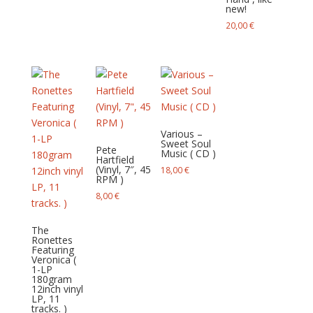
new!
20,00
€
Various –
Sweet Soul
Pete
Music ( CD )
Hartfield
(Vinyl, 7″, 45
18,00
€
RPM )
8,00
€
The
Ronettes
Featuring
Veronica (
1-LP
180gram
12inch vinyl
LP, 11
tracks. )