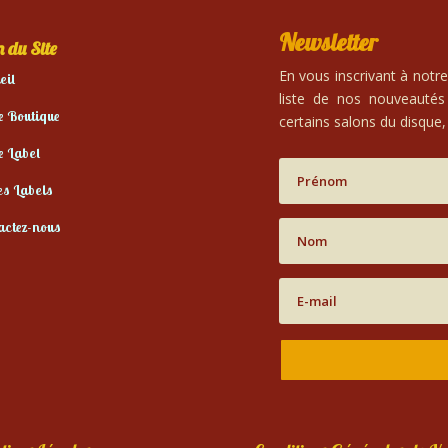
Newsletter
 du Site
En vous inscrivant à notr
eil
liste de nos nouveautés
e Boutique
certains salons du disque, 
e Label
es Labels
actez-nous