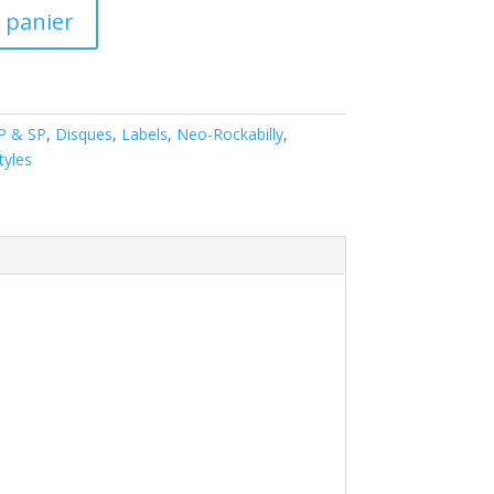
 panier
EP & SP
,
Disques
,
Labels
,
Neo-Rockabilly
,
tyles