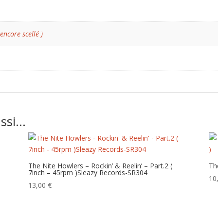
 encore scellé )
ussi…
The Nite Howlers – Rockin’ & Reelin’ – Part.2 (
Th
7inch – 45rpm )Sleazy Records-SR304
10
13,00
€