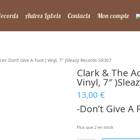
Records
Autres Labels
Contacts
Mon compte
ces-Don’t Give A Fuck ( Vinyl, 7″ )Sleazy Records-SR307
Clark & The Ac
Vinyl, 7″ )Sle
13,00
€
-Don’t Give A 
Plus que 2 en stock