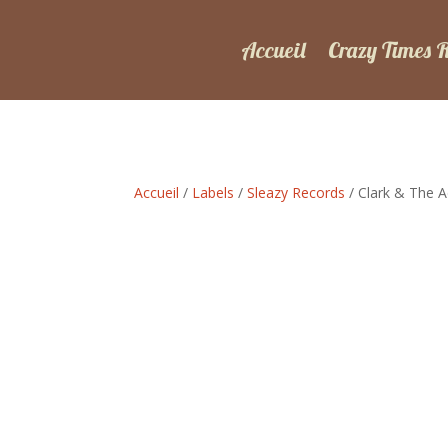
Accueil
Crazy Times 
Accueil
/
Labels
/
Sleazy Records
/ Clark & The A