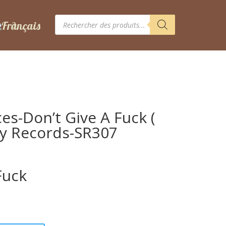
Recherche
de
produits
es-Don’t Give A Fuck (
azy Records-SR307
Fuck