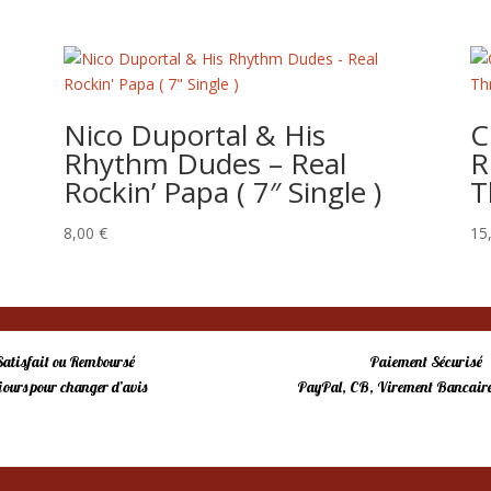
Nico Duportal & His
C
Rhythm Dudes – Real
R
Rockin’ Papa ( 7″ Single )
T
8,00
€
15
Satisfait ou Remboursé
Paiement Sécurisé
 jours pour changer d’avis
PayPal, CB, Virement Bancaire