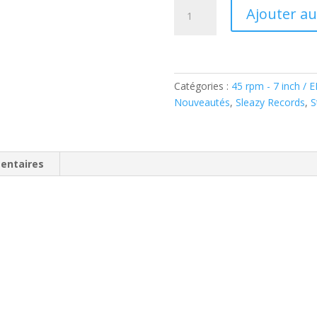
quantité
Ajouter au
de
Clark
&
The
Aces-
Catégories :
45 rpm - 7 inch / 
Don't
Nouveautés
,
Sleazy Records
,
S
Give
A
Fuck
entaires
(
Vinyl,
7"
)Sleazy
Records-
SR307