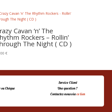
razy Cavan ‘n’ The
hythm Rockers – Rollin’
hrough The Night ( CD )
,00
€
Service Client
 ou Chèque
Une question ?
Contactez-nous via
ce lien