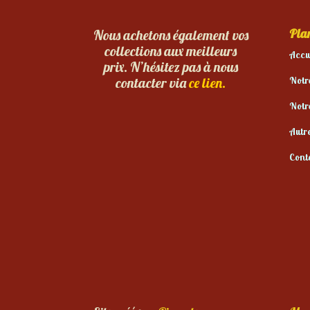
Plan
Nous achetons également vos
collections aux meilleurs
Accu
prix. N’hésitez pas à nous
Notr
contacter via
ce lien.
Notr
Autr
Cont