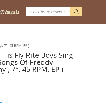
Recherche
de
produits
l, 7″, 45 RPM, EP )
His Fly-Rite Boys Sing
Songs Of Freddy
yl, 7″, 45 RPM, EP )