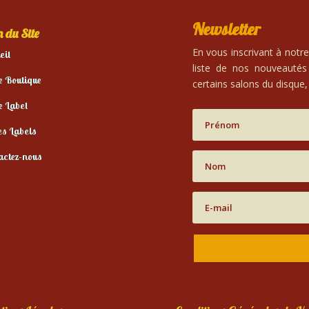
Newsletter
 du Site
En vous inscrivant à notr
eil
liste de nos nouveautés
e Boutique
certains salons du disque, 
e Label
es Labels
actez-nous