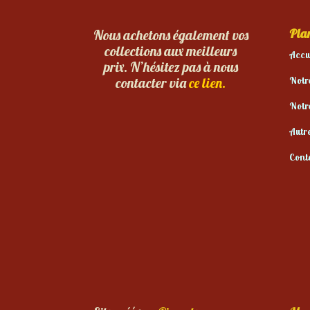
Plan
Nous achetons également vos
collections aux meilleurs
Accu
prix. N’hésitez pas à nous
Notr
contacter via
ce lien.
Notr
Autr
Cont