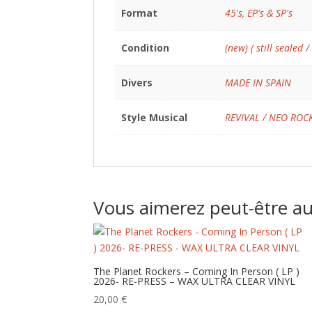
Format
45's, EP's & SP's
Condition
(new) ( still sealed /
Divers
MADE IN SPAIN
Style Musical
REVIVAL / NEO ROC
Vous aimerez peut-être a
The Planet Rockers – Coming In Person ( LP )
2026- RE-PRESS – WAX ULTRA CLEAR VINYL
20,00
€