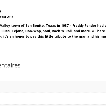
7",
45
6
RPM,
You 2:15
EP
)
Valley town of San Benito, Texas in 1937 – Freddy Fender had
lues, Tejano, Doo-Wop, Soul, Rock ‘n’ Roll, and more. « Ther
 it’s an honor to pay this little tribute to the man and his mu
ntaires