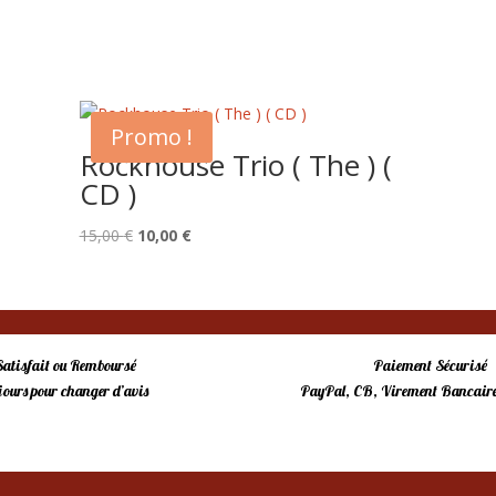
Promo !
Rockhouse Trio ( The ) (
CD )
Le
Le
15,00
€
10,00
€
prix
prix
initial
actuel
était :
est :
15,00 €.
10,00 €.
Satisfait ou Remboursé
Paiement Sécurisé
 jours pour changer d’avis
PayPal, CB, Virement Bancaire