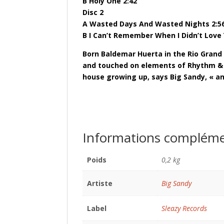
B Holy One 2:42
Disc 2
A Wasted Days And Wasted Nights 2:5
B I Can’t Remember When I Didn’t Love 
Born Baldemar Huerta in the Rio Grand 
and touched on elements of Rhythm & B
house growing up, says Big Sandy, « and
Informations compléme
Poids
0,2 kg
Artiste
Big Sandy
Label
Sleazy Records