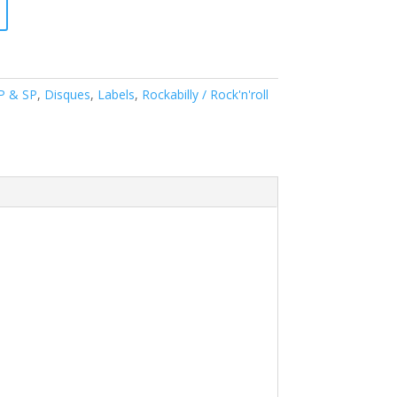
EP & SP
,
Disques
,
Labels
,
Rockabilly / Rock'n'roll