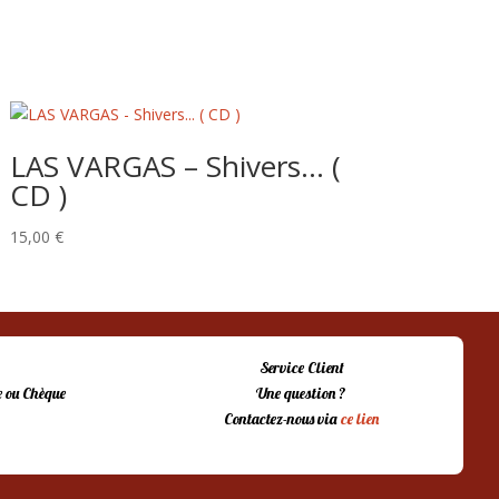
LAS VARGAS – Shivers… (
CD )
15,00
€
Service Client
 ou Chèque
Une question ?
Contactez-nous via
ce lien