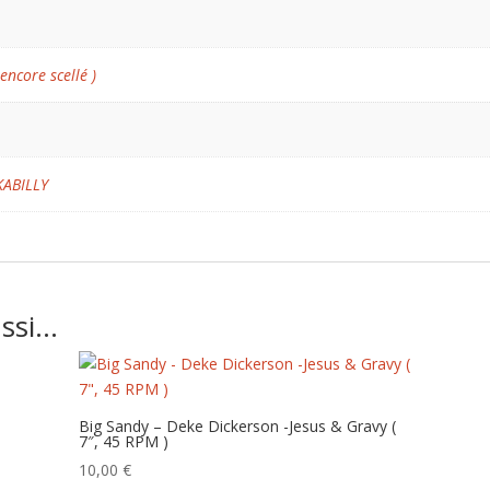
 encore scellé )
KABILLY
ussi…
Big Sandy – Deke Dickerson -Jesus & Gravy (
7″, 45 RPM )
10,00
€