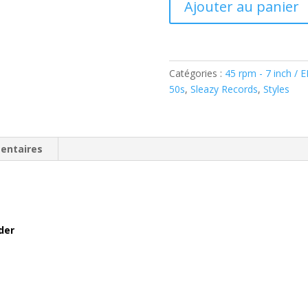
Ajouter au panier
de
Big
Sandy
And
Catégories :
45 rpm - 7 inch / 
His
50s
,
Sleazy Records
,
Styles
Fly-
Rite
Boys
Sing
entaires
And
Play
The
Songs
Of
der
Freddy
Fender
(2
x
Vinyl,