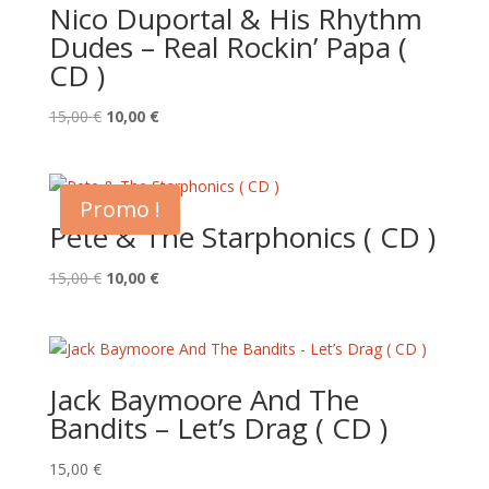
Nico Duportal & His Rhythm
Dudes – Real Rockin’ Papa (
CD )
Le
Le
15,00
€
10,00
€
prix
prix
initial
actuel
était :
est :
Promo !
15,00 €.
10,00 €.
Pete & The Starphonics ( CD )
Le
Le
15,00
€
10,00
€
prix
prix
initial
actuel
était :
est :
15,00 €.
10,00 €.
Jack Baymoore And The
Bandits – Let’s Drag ( CD )
15,00
€