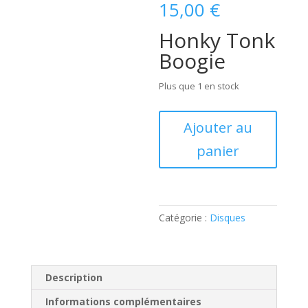
15,00
€
Honky Tonk
Boogie
Plus que 1 en stock
quantité
Ajouter au
de
panier
Blue
Ribbon
Four
(
10
Catégorie :
Disques
inch
-
25
CM
Description
)
Informations complémentaires