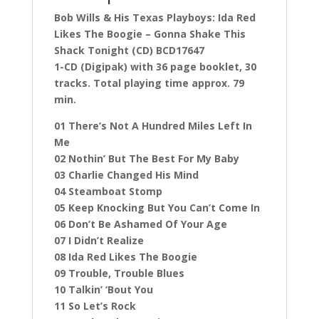
Bob Wills & His Texas Playboys: Ida Red
Likes The Boogie – Gonna Shake This
Shack Tonight (CD)
BCD17647
1-CD (Digipak) with 36 page booklet, 30
tracks. Total playing time approx. 79
min.
01 There’s Not A Hundred Miles Left In
Me
02 Nothin’ But The Best For My Baby
03 Charlie Changed His Mind
04 Steamboat Stomp
05 Keep Knocking But You Can’t Come In
06 Don’t Be Ashamed Of Your Age
07 I Didn’t Realize
08 Ida Red Likes The Boogie
09 Trouble, Trouble Blues
10 Talkin’ ‘Bout You
11 So Let’s Rock