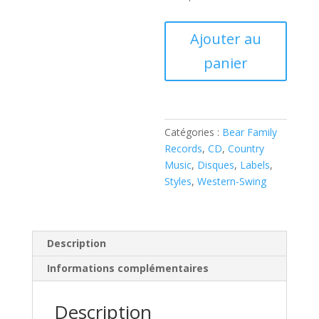
quantité
Ajouter au
de
panier
Bob
Wills
&
His
Texas
Catégories :
Bear Family
Playboys:
Records
,
CD
,
Country
Ida
Music
,
Disques
,
Labels
,
Red
Styles
,
Western-Swing
Likes
The
Boogie
(
Description
CD
Informations complémentaires
)
Description