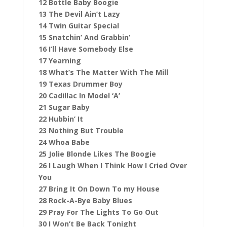
12 Bottle Baby Boogie
13 The Devil Ain’t Lazy
14 Twin Guitar Special
15 Snatchin’ And Grabbin’
16 I’ll Have Somebody Else
17 Yearning
18 What’s The Matter With The Mill
19 Texas Drummer Boy
20 Cadillac In Model ‘A’
21 Sugar Baby
22 Hubbin’ It
23 Nothing But Trouble
24 Whoa Babe
25 Jolie Blonde Likes The Boogie
26 I Laugh When I Think How I Cried Over
You
27 Bring It On Down To my House
28 Rock-A-Bye Baby Blues
29 Pray For The Lights To Go Out
30 I Won’t Be Back Tonight