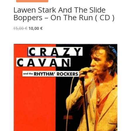
Lawen Stark And The Slide
Boppers – On The Run ( CD )
Le
Le
15,00
€
10,00
€
prix
prix
initial
actuel
était :
est :
15,00 €.
10,00 €.