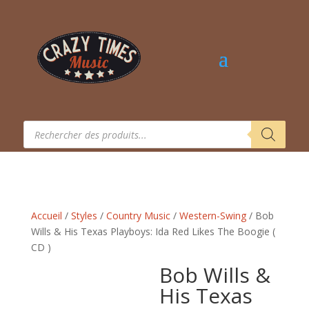
Recherche
de
produits
Accueil
/
Styles
/
Country Music
/
Western-Swing
/ Bob
Wills & His Texas Playboys: Ida Red Likes The Boogie (
CD )
Bob Wills &
His Texas