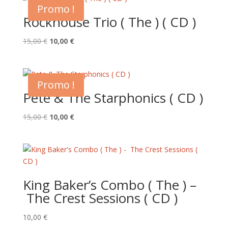
Promo !
Rockhouse Trio ( The ) ( CD )
Le
Le
15,00
€
10,00
€
prix
prix
initial
actuel
était :
est :
Promo !
15,00 €.
10,00 €.
Pete & The Starphonics ( CD )
Le
Le
15,00
€
10,00
€
prix
prix
initial
actuel
était :
est :
15,00 €.
10,00 €.
King Baker’s Combo ( The ) –
The Crest Sessions ( CD )
10,00
€