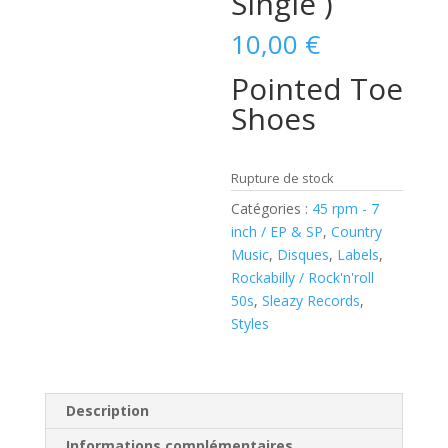
Single )
10,00
€
Pointed Toe
Shoes
Rupture de stock
Catégories :
45 rpm - 7
inch / EP & SP
,
Country
Music
,
Disques
,
Labels
,
Rockabilly / Rock'n'roll
50s
,
Sleazy Records
,
Styles
Description
Informations complémentaires