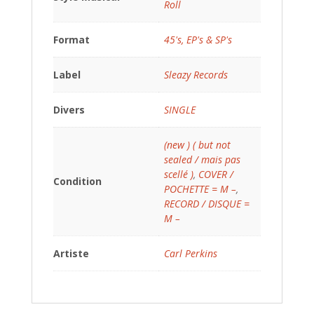
Roll
Format
45's, EP's & SP's
Label
Sleazy Records
Divers
SINGLE
(new ) ( but not
sealed / mais pas
scellé )
,
COVER /
Condition
POCHETTE = M –
,
RECORD / DISQUE =
M –
Artiste
Carl Perkins