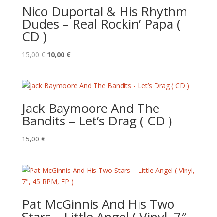
Nico Duportal & His Rhythm
Dudes – Real Rockin’ Papa (
CD )
Le
Le
15,00
€
10,00
€
prix
prix
initial
actuel
était :
est :
15,00 €.
10,00 €.
Jack Baymoore And The
Bandits – Let’s Drag ( CD )
15,00
€
Pat McGinnis And His Two
Stars – Little Angel ( Vinyl, 7″,