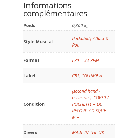
Informations
complémentaires
Poids
0,300 kg
Rockabilly / Rock &
Style Musical
Roll
Format
LP's – 33 RPM
Label
CBS
,
COLUMBIA
(second hand /
occasion )
,
COVER /
Condition
POCHETTE = EX
,
RECORD / DISQUE =
M –
Divers
MADE IN THE UK