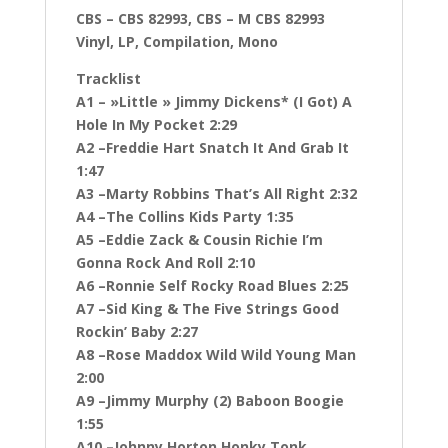
CBS ‎– CBS 82993, CBS ‎– M CBS 82993
Vinyl, LP, Compilation, Mono
Tracklist
A1 – »Little » Jimmy Dickens* (I Got) A
Hole In My Pocket 2:29
A2 –Freddie Hart Snatch It And Grab It
1:47
A3 –Marty Robbins That’s All Right 2:32
A4 –The Collins Kids Party 1:35
A5 –Eddie Zack & Cousin Richie I’m
Gonna Rock And Roll 2:10
A6 –Ronnie Self Rocky Road Blues 2:25
A7 –Sid King & The Five Strings Good
Rockin’ Baby 2:27
A8 –Rose Maddox Wild Wild Young Man
2:00
A9 –Jimmy Murphy (2) Baboon Boogie
1:55
A10 –Johnny Horton Honky Tonk