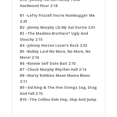
Hardwood Floor 2:18
B1 –Lefty Frizzell You’re Humbuggin’ Me
2:25
B2 –Jimmy Murphy (2) My Gal Dottie 2:01
B3 –The Maddox Brothers* Ugly And
Slouchy 2:15
B4 –Johnny Horton Lover’s Rock 2:33
B5 –Bobby Lord No More, No More, No
More! 2:16
B6 –Ronnie Self Date Bait 2:15
B7 –Chuck Murphy Rhythm Hall 2:14
B8 –Marty Robbins Mean Mama Blues
2:11
B9 –Sid King & The Five Strings Sag, Drag
And Fall 2:15
B10 –The Collins Kids Hop, Skip And Jump