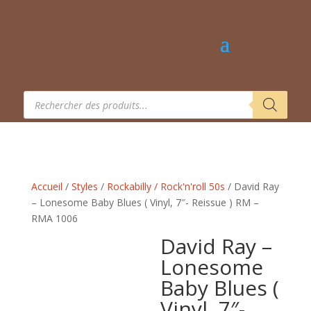
Recherche
de
produits
Accueil
/
Styles
/
Rockabilly / Rock'n'roll 50s
/ David Ray
– Lonesome Baby Blues ( Vinyl, 7″- Reissue ) RM –
RMA 1006
David Ray –
Lonesome
Baby Blues (
Vinyl, 7″-