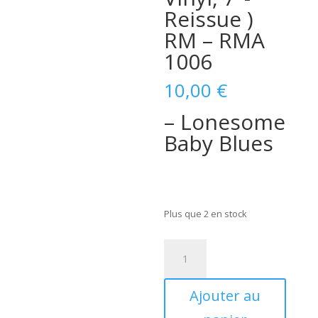
Reissue )
RM – RMA
1006
10,00
€
– Lonesome
Baby Blues
Plus que 2 en stock
quantité
de
David
Ajouter au
Ray
–