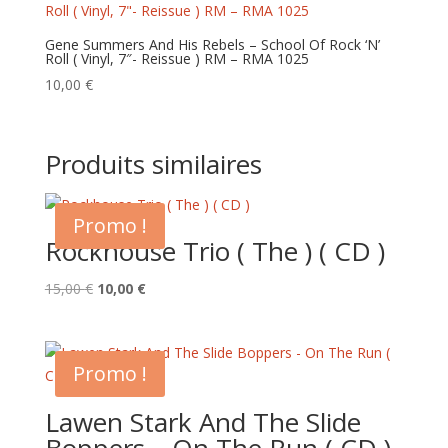
Gene Summers And His Rebels – School Of Rock ‘N’
Roll ( Vinyl, 7″- Reissue ) RM – RMA 1025
10,00
€
Produits similaires
Promo !
Rockhouse Trio ( The ) ( CD )
Le
Le
15,00
€
10,00
€
prix
prix
initial
actuel
était :
est :
Promo !
15,00 €.
10,00 €.
Lawen Stark And The Slide