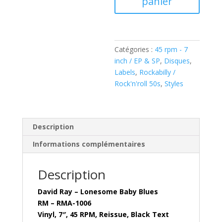
panier
Lonesome
Baby
Blues
(
Catégories :
45 rpm - 7
Vinyl,
inch / EP & SP
,
Disques
,
7"-
Labels
,
Rockabilly /
Reissue
Rock'n'roll 50s
,
Styles
)
RM
–
RMA
Description
1006
Informations complémentaires
Description
David Ray – Lonesome Baby Blues
RM – RMA-1006
Vinyl, 7″, 45 RPM, Reissue, Black Text