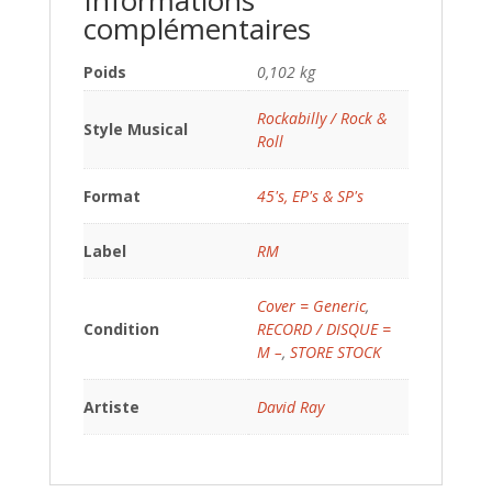
Informations
complémentaires
Poids
0,102 kg
Rockabilly / Rock &
Style Musical
Roll
Format
45's, EP's & SP's
Label
RM
Cover = Generic
,
Condition
RECORD / DISQUE =
M –
,
STORE STOCK
Artiste
David Ray