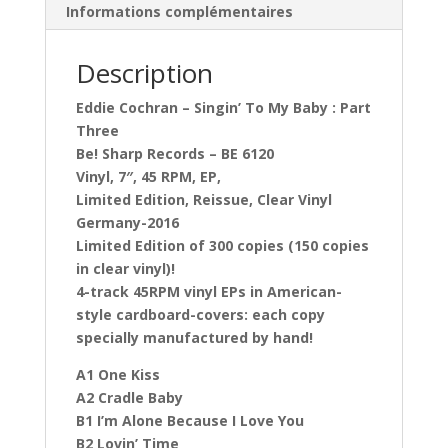
Informations complémentaires
Description
Eddie Cochran – Singin’ To My Baby : Part
Three
Be! Sharp Records – BE 6120
Vinyl, 7″, 45 RPM, EP,
Limited Edition, Reissue, Clear Vinyl
Germany-2016
Limited Edition of 300 copies (150 copies
in clear vinyl)!
4-track 45RPM vinyl EPs in American-
style cardboard-covers: each copy
specially manufactured by hand!
A1 One Kiss
A2 Cradle Baby
B1 I’m Alone Because I Love You
B2 Lovin’ Time