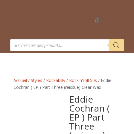
Recherche
de
produits
Accueil
/
Styles
/
Rockabilly / Rock'n'roll 50s
/ Eddie
Cochran ( EP ) Part Three (reissue) Clear Wax
Eddie
Cochran (
EP ) Part
Three