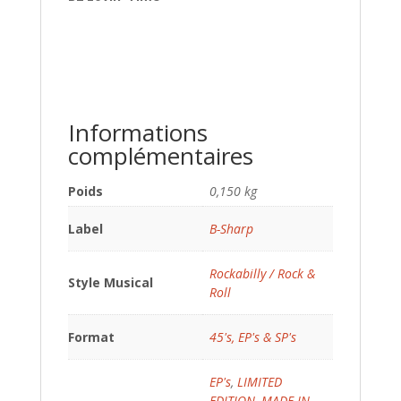
Informations
complémentaires
Poids
0,150 kg
Label
B-Sharp
Rockabilly / Rock &
Style Musical
Roll
Format
45's, EP's & SP's
EP's
,
LIMITED
EDITION
,
MADE IN