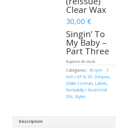
(reissue)
Clear Wax
30,00
€
Singin’ To
My Baby –
Part Three
Rupture de stock
Catégories :
45 rpm - 7
inch / EP & SP
,
Disques
,
Eddie Cochran
,
Labels
,
Rockabilly / Rock'n'roll
50s
,
Styles
Description