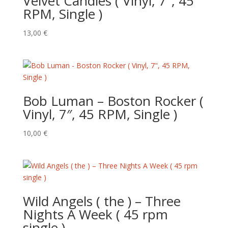
Velvet Candles ( Vinyl, 7″, 45
RPM, Single )
13,00
€
Bob Luman – Boston Rocker (
Vinyl, 7″, 45 RPM, Single )
10,00
€
Wild Angels ( the ) – Three
Nights A Week ( 45 rpm
single )