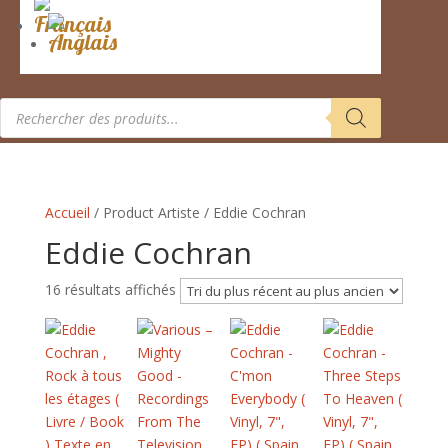
Recherche
de
produits
Accueil
/ Product Artiste / Eddie Cochran
Eddie Cochran
Trié
16 résultats affichés
du
plus
récent
au
plus
ancien