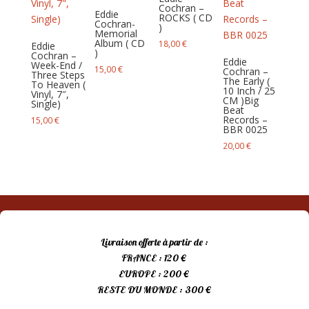
Cochran –
Eddie
ROCKS ( CD
Cochran-
)
Memorial
Album ( CD
18,00
€
Eddie
)
Cochran –
Eddie
Week-End /
15,00
€
Cochran –
Three Steps
The Early (
To Heaven (
10 Inch / 25
Vinyl, 7″,
CM )Big
Single)
Beat
Records –
15,00
€
BBR 0025
20,00
€
Livraison offerte à partir de :
FRANCE : 120 €
EUROPE : 200 €
RESTE DU MONDE : 300 €