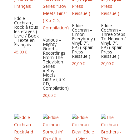
Eddie
Cochran ,
Eddie
Eddie
Rock à tous
Cochran –
Cochran –
les étages (
C’mon
Three Steps
Livre / Book
Everybody (
To Heaven (
Various –
) Texte en
Vinyl, 7″,
Vinyl, 7″,
Mighty
Français
EP) ( Spain
EP) ( Spain
Good –
Press
Press
45,00
€
Recordings
Reissue )
Reissue )
From The
Television
20,00
€
20,00
€
Series
« Boy
Meets
Girls » ( 3 x
CD,
Compilation)
20,00
€