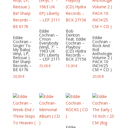
Eddie
Bob
Cochran –
Denton
Eddie
Eddie
C’mon
Feat. Eddie
Cochran –
Cochran –
Everybody
Cochran –
Singin’ To
Rock And
(Vinyl, 7″ –
Playboy
My Baby(
Roll
1963 UK
(CD) Hydra
Vinyl, LP,
Anthologie
EP) Liberty
Records –
Reissue )
Volume 2 (
– LEP 2111
BCK 27156
Be! Sharp
PACK 10
Records –
INCH/25
25,00
€
15,00
€
BE 6176
CM + CD )
20,00
€
20,00
€
Eddie