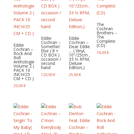
The
Cochran
Brothers –
The
Eddie
Eddie
Complete
Cochran –
Cochran –
Eddie
(CD)
Somethin’
Dear Eddie
Cochran –
Else ( 8 ×
… ( Vinyl,
16,00
€
Rock And
CD BOX )
10″/25cm ,
Roll
occasion /
33 ⅓ RPM,
Anthologie
second
Deluxe
Volume 2 (
hand
Edition,)
PACK 10
INCH/25
120,00
€
25,00
€
CM + CD )
20,00
€