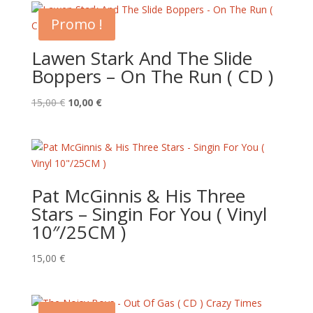
Promo !
Lawen Stark And The Slide
Boppers – On The Run ( CD )
Le
Le
15,00
€
10,00
€
prix
prix
initial
actuel
était :
est :
15,00 €.
10,00 €.
Pat McGinnis & His Three
Stars – Singin For You ( Vinyl
10″/25CM )
15,00
€