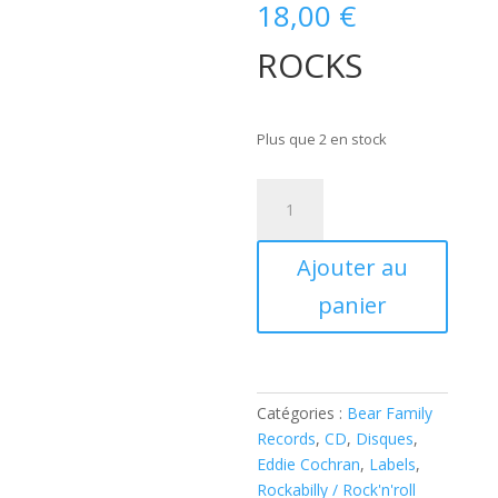
18,00
€
ROCKS
Plus que 2 en stock
quantité
de
Eddie
Ajouter au
Cochran
-
panier
ROCKS
(
CD
)
Catégories :
Bear Family
Records
,
CD
,
Disques
,
Eddie Cochran
,
Labels
,
Rockabilly / Rock'n'roll