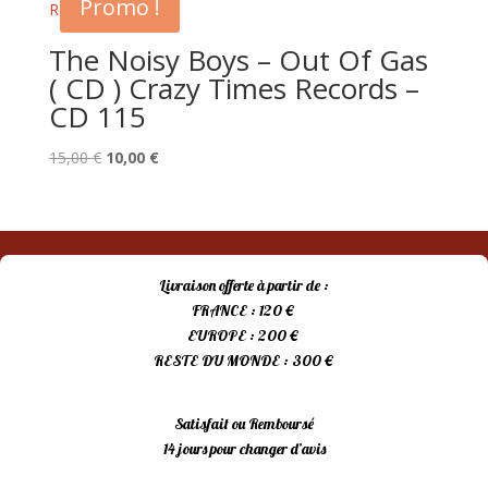
Promo !
The Noisy Boys – Out Of Gas
( CD ) Crazy Times Records –
CD 115
Le
Le
15,00
€
10,00
€
prix
prix
initial
actuel
était :
est :
15,00 €.
10,00 €.
Livraison offerte à partir de :
FRANCE : 120 €
EUROPE : 200 €
RESTE DU MONDE : 300 €
Satisfait ou Remboursé
14 jours pour changer d’avis