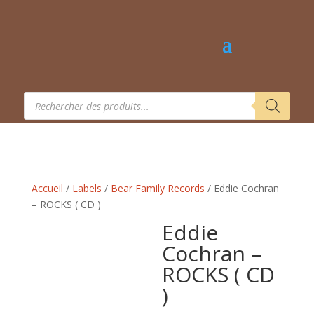
Recherche
de
produits
Accueil
/
Labels
/
Bear Family Records
/ Eddie Cochran
– ROCKS ( CD )
Eddie
Cochran –
ROCKS ( CD
)