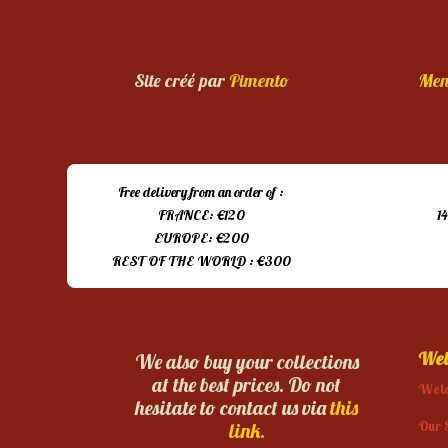
Site créé par
Pimento
Men
Free delivery from an order of :
FRANCE: €120
1
EUROPE: €200
REST OF THE WORLD : €300
Web
We also buy your collections
at the best prices. Do not
Wel
hesitate to contact us via
this
Our 
link.