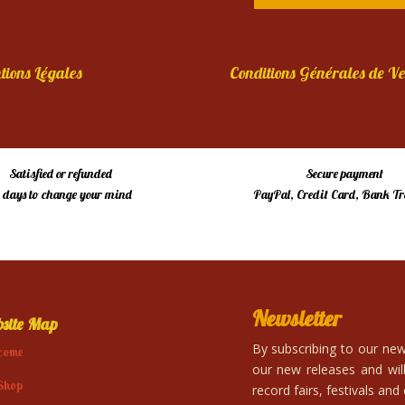
tions Légales
Conditions Générales de Ve
Satisfied or refunded
Secure payment
4 days to change your mind
PayPal, Credit Card, Bank Tr
Newsletter
site Map
By subscribing to our news
come
our new releases and will
Shop
record fairs, festivals and