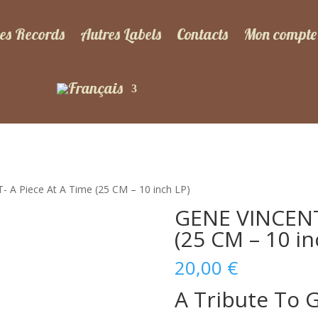
es Records
Autres Labels
Contacts
Mon compte
 A Piece At A Time (25 CM – 10 inch LP)
GENE VINCENT-
(25 CM – 10 in
20,00
€
A Tribute To 