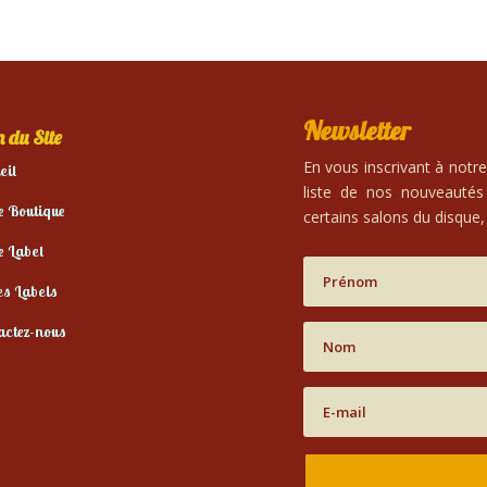
Newsletter
 du Site
En vous inscrivant à notr
eil
liste de nos nouveautés
e Boutique
certains salons du disque, 
e Label
es Labels
actez-nous