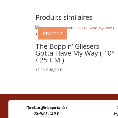
Produits similaires
Promo !
The Boppin’ Gliesers –
Gotta Have My Way ( 10″
/ 25 CM )
Le
Le
15,00
€
10,00
€
prix
prix
initial
actuel
était :
est :
15,00 €.
10,00 €.
Livraison offerte à partir de :
FRANCE : 120 €
14