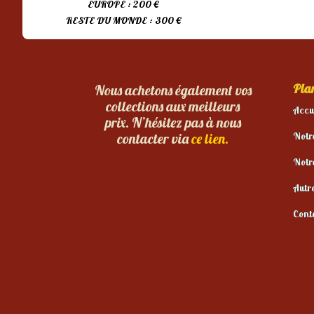
EUROPE : 200 €
RESTE DU MONDE : 300 €
Plan
Nous achetons également vos
collections aux meilleurs
Accu
prix. N’hésitez pas à nous
Notr
contacter via
ce lien.
Notr
Autr
Cont