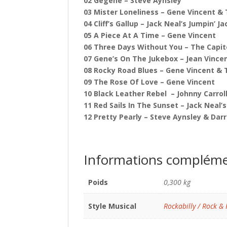
02 Gégène – Steve Aynsley
03 Mister Loneliness – Gene Vincent &
04 Cliff’s Gallup – Jack Neal’s Jumpin’ J
05 A Piece At A Time – Gene Vincent
06 Three Days Without You – The Capit
07 Gene’s On The Jukebox – Jean Vince
08 Rocky Road Blues – Gene Vincent & 
09 The Rose Of Love – Gene Vincent
10 Black Leather Rebel – Johnny Carrol
11 Red Sails In The Sunset – Jack Neal’
12 Pretty Pearly – Steve Aynsley & Dar
Informations compléme
Poids
0,300 kg
Style Musical
Rockabilly / Rock & 