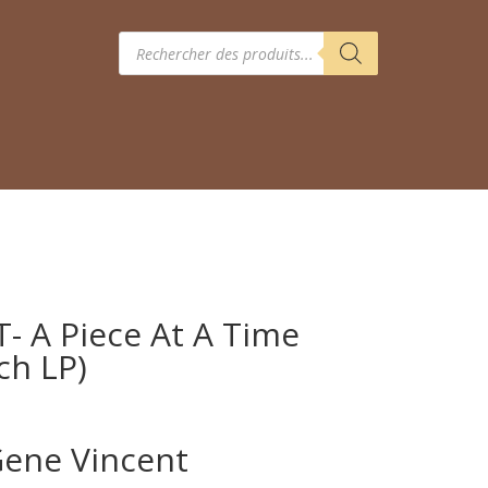
Recherche
de
produits
 A Piece At A Time
ch LP)
Gene Vincent