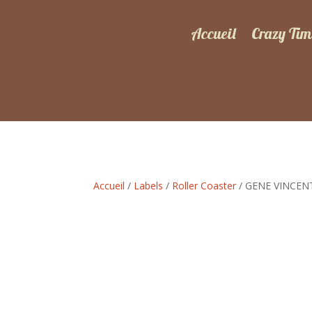
Accueil
Crazy Tim
Accueil
/
Labels
/
Roller Coaster
/ GENE VINCENT-