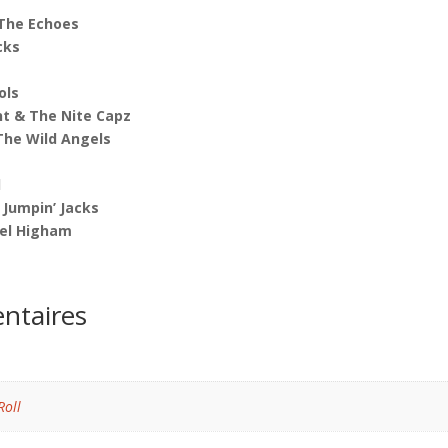
 The Echoes
acks
ols
nt & The Nite Capz
The Wild Angels
l
s Jumpin’ Jacks
rel Higham
ntaires
Roll