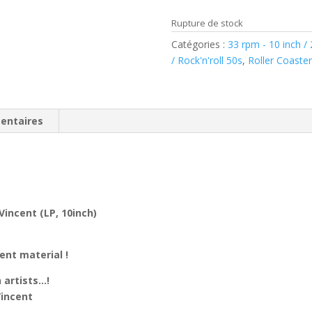
Rupture de stock
Catégories :
33 rpm - 10 inch /
/ Rock'n'roll 50s
,
Roller Coaster
entaires
Vincent (LP, 10inch)
ent material !
 artists…!
Vincent