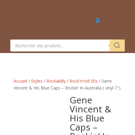
Recherche
de
produits
Accueil
/
Styles
/
Rockabilly / Rock'n'roll 50s
/ Gene
Vincent & His Blue Caps – Rockin’ In Australia ( vinyl 7″)
Gene
Vincent &
His Blue
Caps –