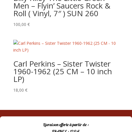
Men – Flyin’ Saucers Rock &
Roll ( Vinyl, 7″ ) SUN 260
100,00
€
Carl Perkins ‎– Sister Twister
1960-1962 (25 CM – 10 inch
LP)
18,00
€
Livraison offerte à partir de :
FRANCE : 120 €