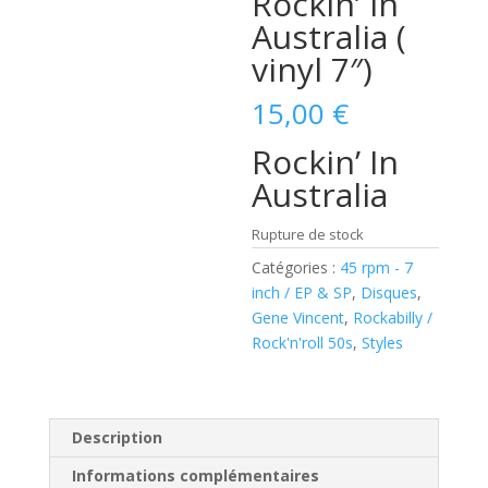
Rockin’ In
Australia (
vinyl 7″)
15,00
€
Rockin’ In
Australia
Rupture de stock
Catégories :
45 rpm - 7
inch / EP & SP
,
Disques
,
Gene Vincent
,
Rockabilly /
Rock'n'roll 50s
,
Styles
Description
Informations complémentaires