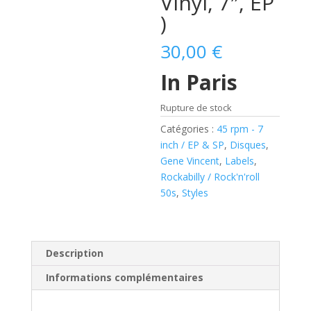
Vinyl, 7″, EP
)
30,00
€
In Paris
Rupture de stock
Catégories :
45 rpm - 7
inch / EP & SP
,
Disques
,
Gene Vincent
,
Labels
,
Rockabilly / Rock'n'roll
50s
,
Styles
Description
Informations complémentaires