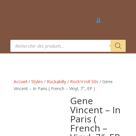
Recherche
de
produits
Accueil
/
Styles
/
Rockabilly / Rock'n'roll 50s
/ Gene
Vincent – In Paris ( French – Vinyl, 7″, EP )
Gene
Vincent – In
Paris (
French –