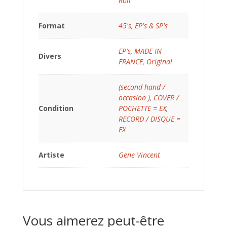
Roll
Format
45's, EP's & SP's
EP's
,
MADE IN
Divers
FRANCE
,
Original
(second hand /
occasion )
,
COVER /
Condition
POCHETTE = EX
,
RECORD / DISQUE =
EX
Artiste
Gene Vincent
Vous aimerez peut-être