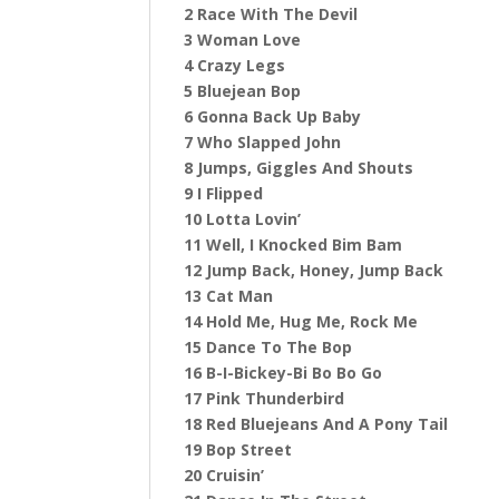
2 Race With The Devil
3 Woman Love
4 Crazy Legs
5 Bluejean Bop
6 Gonna Back Up Baby
7 Who Slapped John
8 Jumps, Giggles And Shouts
9 I Flipped
10 Lotta Lovin’
11 Well, I Knocked Bim Bam
12 Jump Back, Honey, Jump Back
13 Cat Man
14 Hold Me, Hug Me, Rock Me
15 Dance To The Bop
16 B-I-Bickey-Bi Bo Bo Go
17 Pink Thunderbird
18 Red Bluejeans And A Pony Tail
19 Bop Street
20 Cruisin’