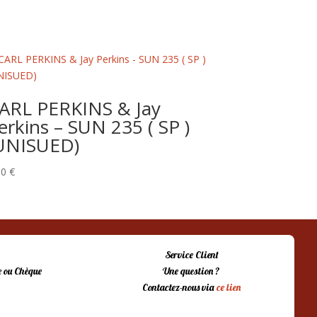
ARL PERKINS & Jay
erkins – SUN 235 ( SP )
UNISUED)
00
€
Service Client
 ou Chèque
Une question ?
Contactez-nous via
ce lien