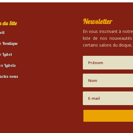
Newsletter
 du Site
En vous inscrivant à notr
eil
liste de nos nouveautés
e Boutique
certains salons du disque, 
e Label
es Labels
actez-nous