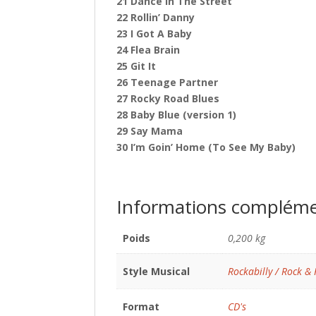
21 Dance In The Street
22 Rollin’ Danny
23 I Got A Baby
24 Flea Brain
25 Git It
26 Teenage Partner
27 Rocky Road Blues
28 Baby Blue (version 1)
29 Say Mama
30 I’m Goin’ Home (To See My Baby)
Informations compléme
Poids
0,200 kg
Style Musical
Rockabilly / Rock & 
Format
CD's