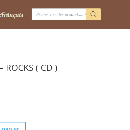
Recherche
de
produits
– ROCKS ( CD )
 panier