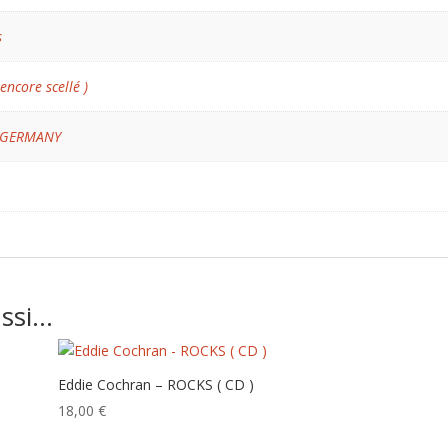
s
 encore scellé )
 GERMANY
ussi…
Eddie Cochran – ROCKS ( CD )
18,00
€