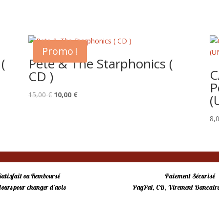
Promo !
(
Pete & The Starphonics (
C
CD )
P
Le
Le
15,00
€
10,00
€
(
prix
prix
initial
actuel
8,
était :
est :
15,00 €.
10,00 €.
Satisfait ou Remboursé
Paiement Sécurisé
 jours pour changer d’avis
PayPal, CB, Virement Bancaire