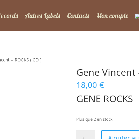
Records
Autres Labels
Contacts
Mon compte
ncent – ROCKS ( CD )
Gene Vincent 
18,00
€
GENE ROCKS
Plus que 2 en stock
quantité
Ajouter au