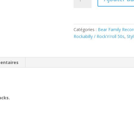
de
Gene
Vincent
-
ROCKS
Catégories :
Bear Family Recor
(
Rockabilly / Rock'n'roll 50s
,
Sty
CD
)
entaires
acks.