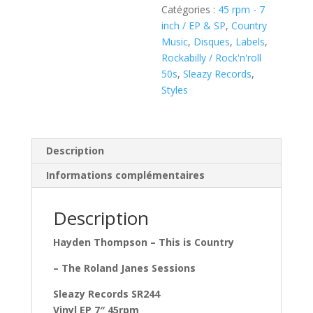
Catégories :
45 rpm - 7
7",
inch / EP & SP
,
Country
45
Music
,
Disques
,
Labels
,
RPM,
Rockabilly / Rock'n'roll
EP)
50s
,
Sleazy Records
,
Styles
Description
Informations complémentaires
Description
Hayden Thompson – This is Country
– The Roland Janes Sessions
Sleazy Records SR244
Vinyl EP 7″ 45rpm