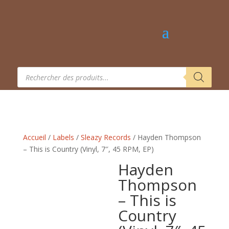
Recherche
de
produits
Accueil
/
Labels
/
Sleazy Records
/ Hayden Thompson
– This is Country (Vinyl, 7″, 45 RPM, EP)
Hayden
Thompson
– This is
Country