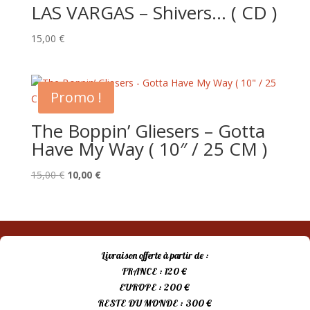
LAS VARGAS – Shivers… ( CD )
15,00
€
Promo !
The Boppin’ Gliesers – Gotta
Have My Way ( 10″ / 25 CM )
Le
Le
15,00
€
10,00
€
prix
prix
initial
actuel
était :
est :
15,00 €.
10,00 €.
Livraison offerte à partir de :
FRANCE : 120 €
EUROPE : 200 €
RESTE DU MONDE : 300 €