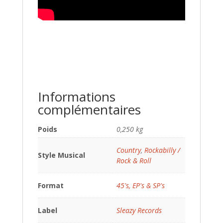
Informations
complémentaires
Poids
0,250 kg
Country
,
Rockabilly /
Style Musical
Rock & Roll
Format
45's, EP's & SP's
Label
Sleazy Records