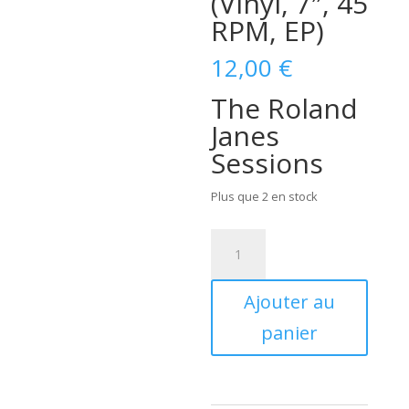
(Vinyl, 7″, 45
RPM, EP)
12,00
€
The Roland
Janes
Sessions
Plus que 2 en stock
quantité
de
Hayden
Ajouter au
Thompson
-
panier
This
is
Country
(Vinyl,