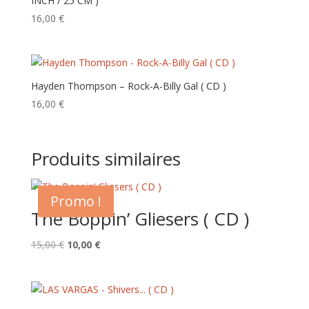
INCH / 25 CM )
16,00
€
Hayden Thompson – Rock-A-Billy Gal ( CD )
16,00
€
Produits similaires
Promo !
The Boppin’ Gliesers ( CD )
Le
Le
15,00
€
10,00
€
prix
prix
initial
actuel
était :
est :
15,00 €.
10,00 €.