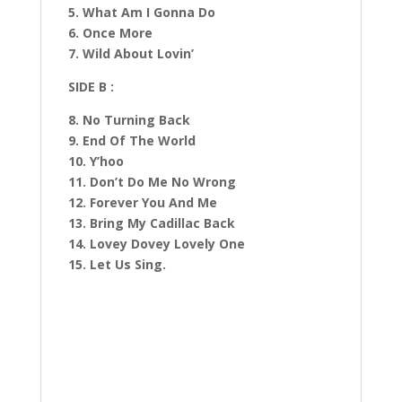
5. What Am I Gonna Do
6. Once More
7. Wild About Lovin’
SIDE B :
8. No Turning Back
9. End Of The World
10. Y’hoo
11. Don’t Do Me No Wrong
12. Forever You And Me
13. Bring My Cadillac Back
14. Lovey Dovey Lovely One
15. Let Us Sing.