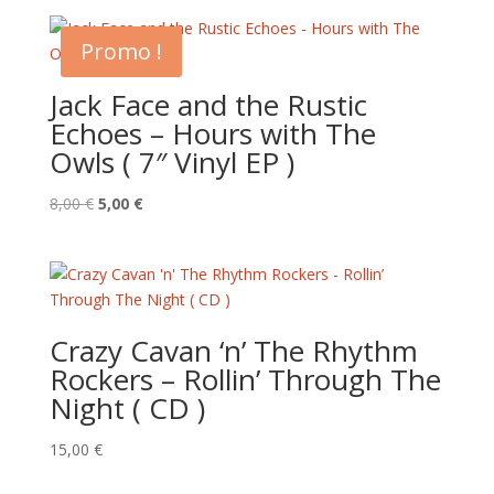
Promo !
Jack Face and the Rustic
Echoes – Hours with The
Owls ( 7″ Vinyl EP )
Le
Le
8,00
€
5,00
€
prix
prix
initial
actuel
était :
est :
8,00 €.
5,00 €.
Crazy Cavan ‘n’ The Rhythm
Rockers – Rollin’ Through The
Night ( CD )
15,00
€