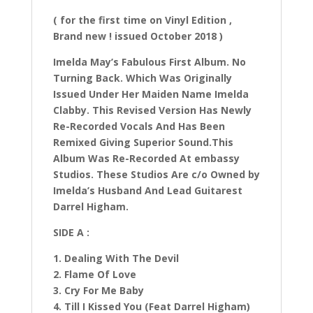
( for the first time on Vinyl Edition ,
Brand new ! issued October 2018 )
Imelda May’s Fabulous First Album. No
Turning Back. Which Was Originally
Issued Under Her Maiden Name Imelda
Clabby. This Revised Version Has Newly
Re-Recorded Vocals And Has Been
Remixed Giving Superior Sound.This
Album Was Re-Recorded At embassy
Studios. These Studios Are c/o Owned by
Imelda’s Husband And Lead Guitarest
Darrel Higham.
SIDE A :
1. Dealing With The Devil
2. Flame Of Love
3. Cry For Me Baby
4. Till I Kissed You (Feat Darrel Higham)