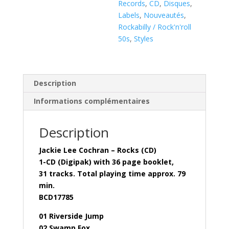
Records
,
CD
,
Disques
,
Labels
,
Nouveautés
,
Rockabilly / Rock'n'roll
50s
,
Styles
Description
Informations complémentaires
Description
Jackie Lee Cochran – Rocks (CD)
1-CD (Digipak) with 36 page booklet,
31 tracks. Total playing time approx. 79
min.
BCD17785
01 Riverside Jump
02 Swamp Fox