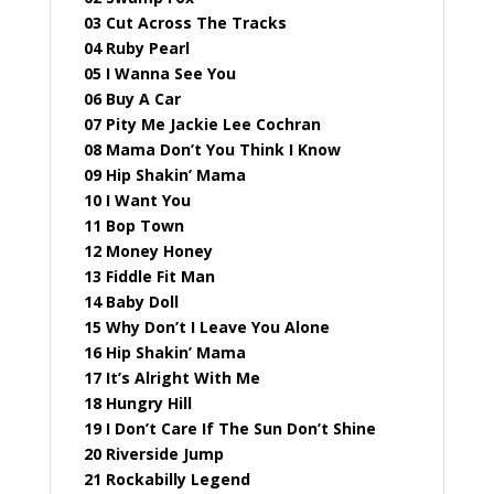
03 Cut Across The Tracks
04 Ruby Pearl
05 I Wanna See You
06 Buy A Car
07 Pity Me Jackie Lee Cochran
08 Mama Don’t You Think I Know
09 Hip Shakin’ Mama
10 I Want You
11 Bop Town
12 Money Honey
13 Fiddle Fit Man
14 Baby Doll
15 Why Don’t I Leave You Alone
16 Hip Shakin’ Mama
17 It’s Alright With Me
18 Hungry Hill
19 I Don’t Care If The Sun Don’t Shine
20 Riverside Jump
21 Rockabilly Legend