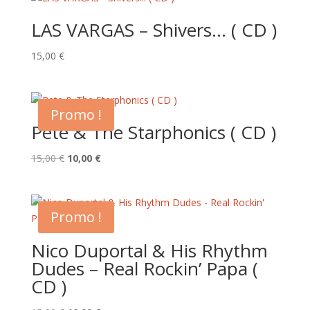
LAS VARGAS – Shivers… ( CD )
15,00
€
Promo !
Pete & The Starphonics ( CD )
Le
Le
15,00
€
10,00
€
prix
prix
initial
actuel
était :
est :
Promo !
15,00 €.
10,00 €.
Nico Duportal & His Rhythm
Dudes – Real Rockin’ Papa (
CD )