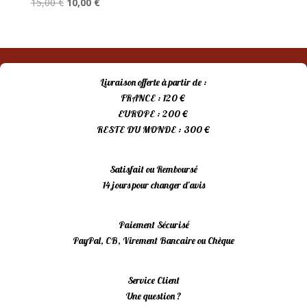
Le
Le
15,00
€
10,00
€
prix
prix
initial
actuel
était :
est :
15,00 €.
10,00 €.
Livraison offerte à partir de :
FRANCE : 120 €
EUROPE : 200 €
RESTE DU MONDE : 300 €
Satisfait ou Remboursé
14 jours pour changer d’avis
Paiement Sécurisé
PayPal, CB, Virement Bancaire ou Chèque
Service Client
Une question ?