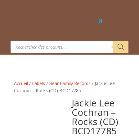
Recherche
de
produits
Accueil
/
Labels
/
Bear Family Records
/ Jackie Lee
Cochran – Rocks (CD) BCD17785
Jackie Lee
Cochran –
Rocks (CD)
BCD17785