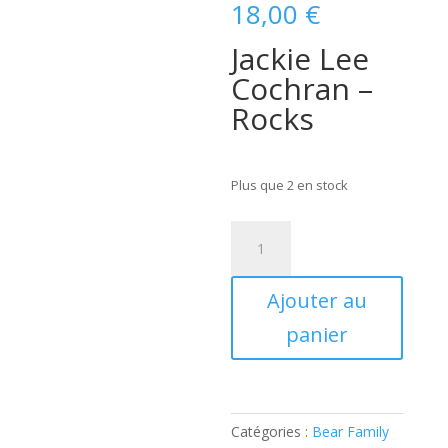
18,00
€
Jackie Lee
Cochran –
Rocks
Plus que 2 en stock
quantité
de
Jackie
Ajouter au
Lee
Cochran
panier
-
Rocks
(CD)
BCD17785
Catégories :
Bear Family