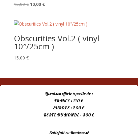
Le
Le
15,00
€
10,00
€
prix
prix
initial
actuel
était :
est :
15,00 €.
10,00 €.
Obscurities Vol.2 ( vinyl
10″/25cm )
15,00
€
Livraison offerte à partir de :
FRANCE : 120 €
EUROPE : 200 €
RESTE DU MONDE : 300 €
Satisfait ou Remboursé