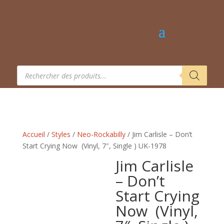
Recherche
de
produits
Accueil
/
Styles
/
Neo-Rockabilly
/ Jim Carlisle – Don’t
Start Crying Now ‎ (Vinyl, 7″, Single ) UK-1978
Jim Carlisle
– Don’t
Start Crying
Now ‎ (Vinyl,