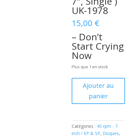
7″, Single )
UK-1978
15,00
€
– Don’t
Start Crying
Now
Plus que 1 en stock
quantité
Ajouter au
de
panier
Jim
Carlisle
–
Don't
Start
Catégories :
45 rpm - 7
Crying
inch / EP & SP
,
Disques
,
Now