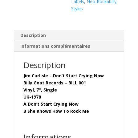
Labels
,
Neo-Rockabilly
,
Styles
(Vinyl,
7",
Single
)
Description
UK-
Informations complémentaires
1978
Description
Jim Carlisle – Don’t Start Crying Now
Billy Goat Records – BILL 001
Vinyl, 7″, Single
UK-1978
A Don’t Start Crying Now
B She Knows How To Rock Me
Informations