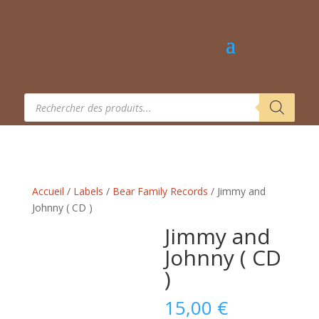
Recherche
de
produits
Accueil
/
Labels
/
Bear Family Records
/ Jimmy and
Johnny ( CD )
Jimmy and
Johnny ( CD
)
15,00
€