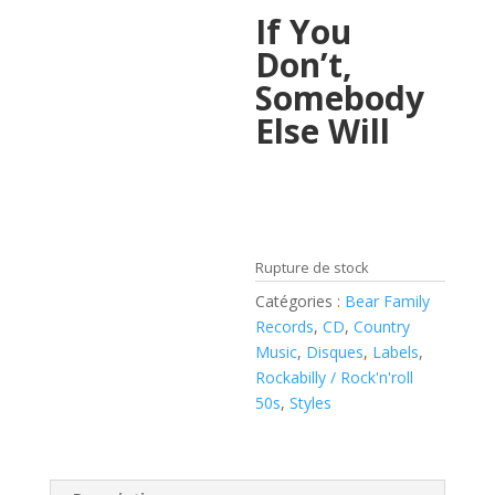
If You
Don’t,
Somebody
Else Will
Rupture de stock
Catégories :
Bear Family
Records
,
CD
,
Country
Music
,
Disques
,
Labels
,
Rockabilly / Rock'n'roll
50s
,
Styles