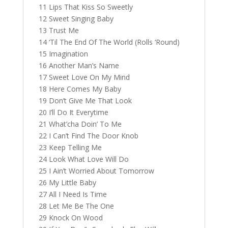
11 Lips That Kiss So Sweetly
12 Sweet Singing Baby
13 Trust Me
14 ‘Til The End Of The World (Rolls ‘Round)
15 Imagination
16 Another Man’s Name
17 Sweet Love On My Mind
18 Here Comes My Baby
19 Don’t Give Me That Look
20 I’ll Do It Everytime
21 What’cha Doin’ To Me
22 I Can’t Find The Door Knob
23 Keep Telling Me
24 Look What Love Will Do
25 I Ain’t Worried About Tomorrow
26 My Little Baby
27 All I Need Is Time
28 Let Me Be The One
29 Knock On Wood