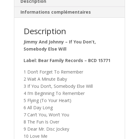
Description
Informations complémentaires
Description
Jimmy And Johnny – If You Don’t,
Somebody Else Will
Label: Bear Family Records – BCD 15771
1 Don’t Forget To Remember
2 Wait A Minute Baby
3 If You Don’t, Somebody Else Will
4 I’m Beginning To Remember
5 Flying (To Your Heart)
6 All Day Long
7 Can’t You, Won’t You
8 The Fun Is Over
9 Dear Mr. Disc Jockey
10 Love Me