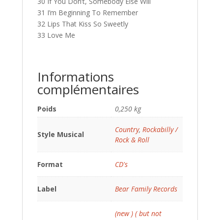
30 If You Don’t, Somebody Else Will
31 I’m Beginning To Remember
32 Lips That Kiss So Sweetly
33 Love Me
Informations
complémentaires
Poids
0,250 kg
Country
,
Rockabilly /
Style Musical
Rock & Roll
Format
CD's
Label
Bear Family Records
(new ) ( but not