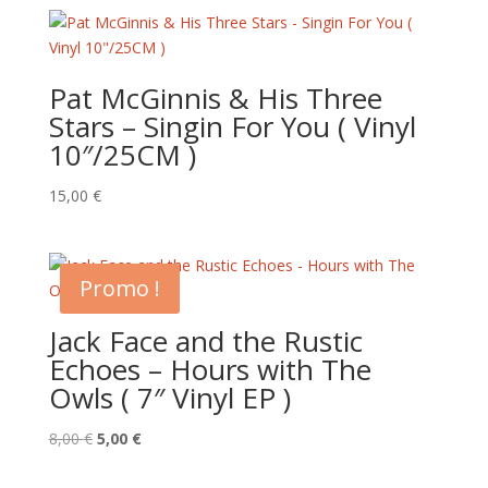
Pat McGinnis & His Three
Stars – Singin For You ( Vinyl
10″/25CM )
15,00
€
Promo !
Jack Face and the Rustic
Echoes – Hours with The
Owls ( 7″ Vinyl EP )
Le
Le
8,00
€
5,00
€
prix
prix
initial
actuel