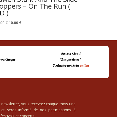
oppers – On The Run (
D )
Le
Le
,00
€
10,00
€
prix
prix
initial
actuel
était :
est :
15,00 €.
10,00 €.
Service Client
 ou Chèque
Une question ?
Contactez-nous via
ce lien
e newsletter, vous recevrez chaque mois une
 et serez informé de nos participations à
festivals et concerts.