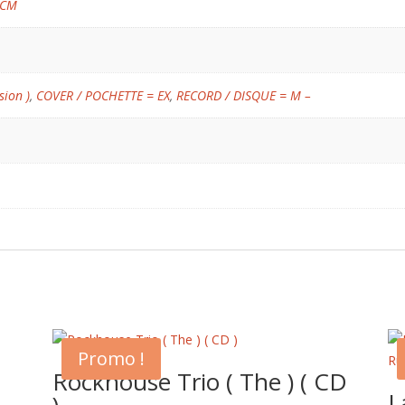
 CM
sion )
,
COVER / POCHETTE = EX
,
RECORD / DISQUE = M –
Promo !
Rockhouse Trio ( The ) ( CD
L