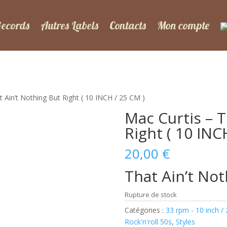
Records
Autres Labels
Contacts
Mon compte
t Ain’t Nothing But Right ( 10 INCH / 25 CM )
Mac Curtis – T
Right ( 10 INC
20,00
€
That Ain’t Not
Rupture de stock
Catégories :
33 rpm - 10 inch /
Rock'n'roll 50s
,
Styles