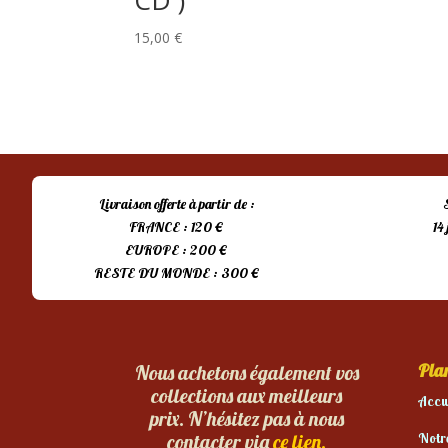
CD )
15,00
€
Livraison offerte à partir de :
FRANCE : 120 €
14
EUROPE : 200 €
RESTE DU MONDE : 300 €
Plan
Nous achetons également vos
collections aux meilleurs
Accu
prix. N’hésitez pas à nous
Notr
contacter via
ce lien.