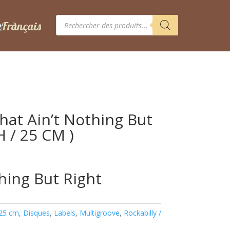
Recherche
de
produits
hat Ain’t Nothing But
H / 25 CM )
hing But Right
 25 cm
,
Disques
,
Labels
,
Multigroove
,
Rockabilly /