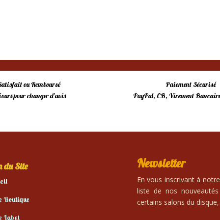
prix
prix
initial
actuel
était :
est :
15,00 €.
10,00 €.
Satisfait ou Remboursé
Paiement Sécurisé
 jours pour changer d’avis
PayPal, CB, Virement Bancaire
Newsletter
 du Site
En vous inscrivant à notr
eil
liste de nos nouveautés
e Boutique
certains salons du disque, 
e Label