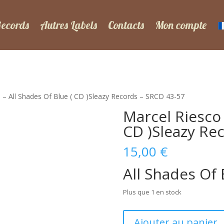
Records
Autres Labels
Contacts
Mon compte
 – All Shades Of Blue ( CD )Sleazy Records – SRCD 43-57
Marcel Riesco 
CD )Sleazy Re
15,00
€
All Shades Of 
Plus que 1 en stock
quantité
Ajouter au panier