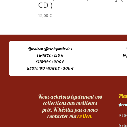
CD )
15,00
€
Livraison offerte à partir de :
FRANCE : 120 €
14
EUROPE : 200 €
RESTE DU MONDE : 300 €
Plan
Nous achetons également vos
collections aux meilleurs
Accu
prix. N’hésitez pas à nous
Notr
contacter via
ce lien.
Notr