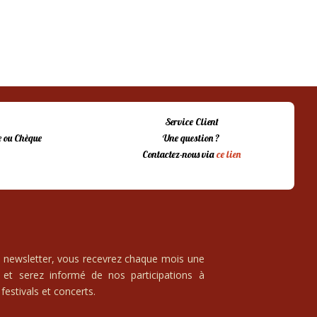
Service Client
 ou Chèque
Une question ?
Contactez-nous via
ce lien
e newsletter, vous recevrez chaque mois une
 et serez informé de nos participations à
festivals et concerts.