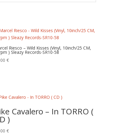
rcel Riesco – Wild Kisses (Vinyl, 10inch/25 CM,
rpm ) Sleazy Records-SR10-58
,00
€
ike Cavalero – In TORRO (
D )
,00
€