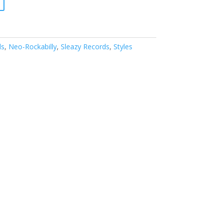
ls
,
Neo-Rockabilly
,
Sleazy Records
,
Styles