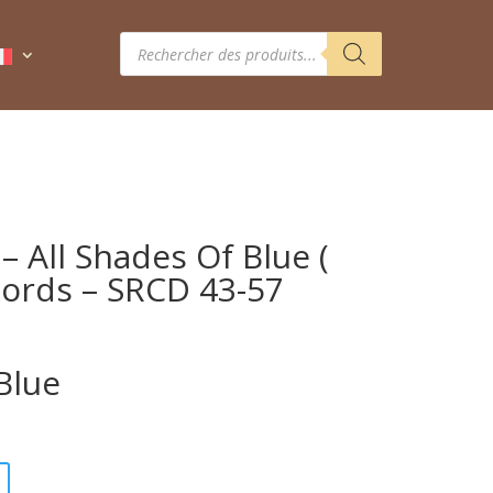
Recherche
de
produits
– All Shades Of Blue (
cords – SRCD 43-57
Blue