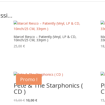
ussi…
Marcel Riesco – Patiently (Vinyl, LP & CD,
Ma
10inch/25 CM, 33rpm )
33
25,00
€
18
Promo !
Pete & The Starphonics (
P
CD )
C
Le
Le
15,00
€
10,00
€
15