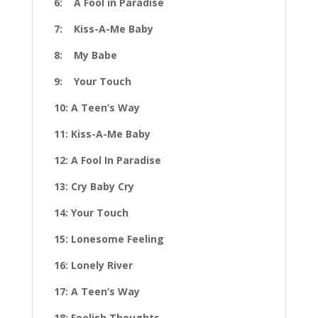
6: A Fool in Paradise
7: Kiss-A-Me Baby
8: My Babe
9: Your Touch
10: A Teen’s Way
11: Kiss-A-Me Baby
12: A Fool In Paradise
13: Cry Baby Cry
14: Your Touch
15: Lonesome Feeling
16: Lonely River
17: A Teen’s Way
18: Foolish Thoughts