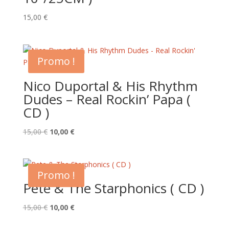
15,00
€
Promo !
Nico Duportal & His Rhythm
Dudes – Real Rockin’ Papa (
CD )
Le
Le
15,00
€
10,00
€
prix
prix
initial
actuel
était :
est :
Promo !
15,00 €.
10,00 €.
Pete & The Starphonics ( CD )
Le
Le
15,00
€
10,00
€
prix
prix