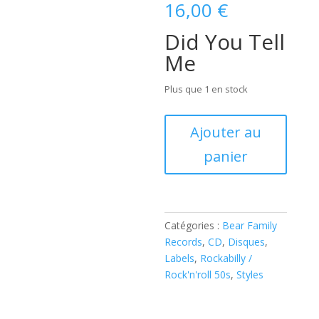
16,00
€
Did You Tell
Me
Plus que 1 en stock
quantité
Ajouter au
de
panier
Narvel
Felts
-
Did
You
Catégories :
Bear Family
Tell
Records
,
CD
,
Disques
,
Me
Labels
,
Rockabilly /
(
Rock'n'roll 50s
,
Styles
CD
)