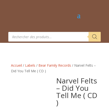
Recherche
de
produits
Accueil
/
Labels
/
Bear Family Records
/ Narvel Felts –
Did You Tell Me ( CD )
Narvel Felts
– Did You
Tell Me ( CD
)