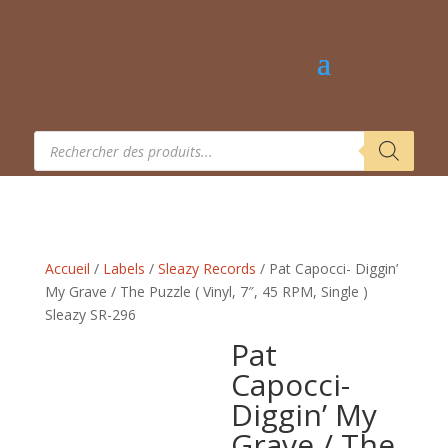
Recherche
de
produits
Accueil
/
Labels
/
Sleazy Records
/ Pat Capocci- Diggin’
My Grave / The Puzzle ( Vinyl, 7″, 45 RPM, Single )
Sleazy SR-296
Pat
Capocci-
Diggin’ My
Grave / The