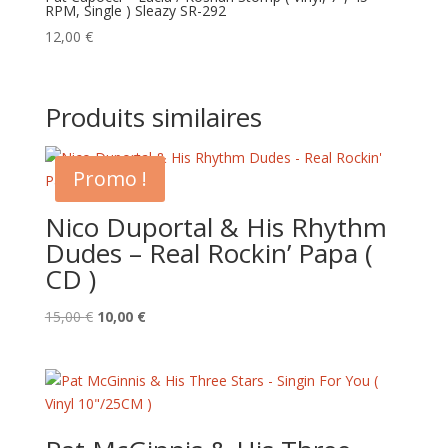
RPM, Single ) Sleazy SR-292
12,00
€
Produits similaires
Promo !
Nico Duportal & His Rhythm
Dudes – Real Rockin’ Papa (
CD )
Le
Le
15,00
€
10,00
€
prix
prix
initial
actuel
était :
est :
15,00 €.
10,00 €.