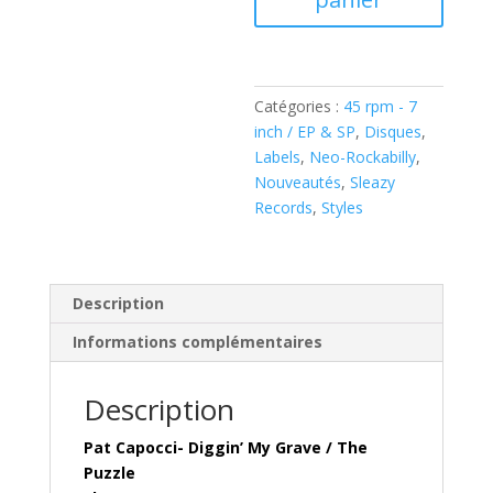
My
Grave
/
The
Catégories :
45 rpm - 7
Puzzle
inch / EP & SP
,
Disques
,
(
Labels
,
Neo-Rockabilly
,
Vinyl,
Nouveautés
,
Sleazy
7",
Records
,
Styles
45
RPM,
Single
)
Description
Sleazy
Informations complémentaires
SR-
296
Description
Pat Capocci- Diggin’ My Grave / The
Puzzle