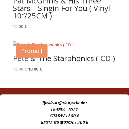
Pat McGinnis & His Three
Stars – Singin For You ( Vinyl
10″/25CM )
15,00
€
Promo !
Pete & The Starphonics ( CD )
Le
Le
15,00
€
10,00
€
prix
prix
initial
actuel
était :
est :
15,00 €.
10,00 €.
Livraison offerte à partir de :
FRANCE : 120 €
EUROPE : 200 €
RESTE DU MONDE : 300 €