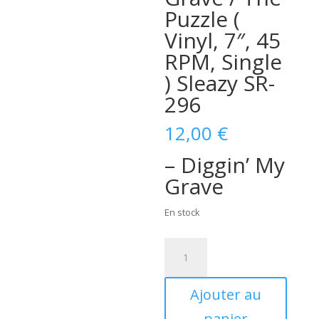
Puzzle (
Vinyl, 7″, 45
RPM, Single
) Sleazy SR-
296
12,00
€
– Diggin’ My
Grave
En stock
quantité
de
Pat
Ajouter au
Capocci-
Diggin'
panier