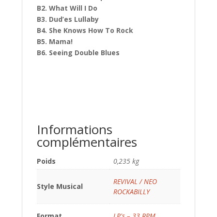
B2. What Will I Do
B3. Dud’es Lullaby
B4. She Knows How To Rock
B5. Mama!
B6. Seeing Double Blues
Informations
complémentaires
Poids
0,235 kg
REVIVAL / NEO
Style Musical
ROCKABILLY
Format
LP's – 33 RPM