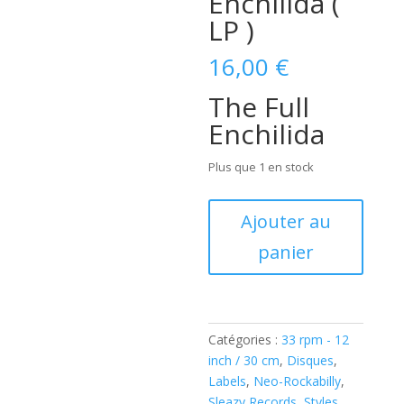
Enchilida (
LP )
16,00
€
The Full
Enchilida
Plus que 1 en stock
quantité
Ajouter au
de
panier
Portuguese
Pedro
&
His
Band
Catégories :
33 rpm - 12
The
inch / 30 cm
,
Disques
,
Full
Labels
,
Neo-Rockabilly
,
Enchilida
Sleazy Records
,
Styles