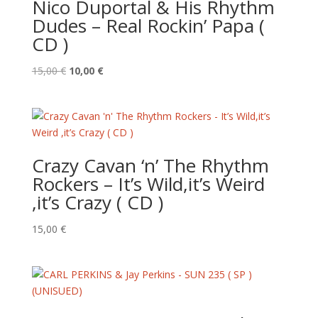
Nico Duportal & His Rhythm
Dudes – Real Rockin’ Papa (
CD )
Le
Le
15,00
€
10,00
€
prix
prix
initial
actuel
était :
est :
15,00 €.
10,00 €.
Crazy Cavan ‘n’ The Rhythm
Rockers – It’s Wild,it’s Weird
,it’s Crazy ( CD )
15,00
€