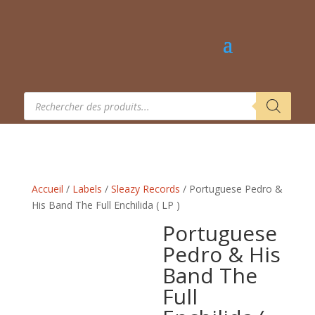
Recherche
de
produits
Accueil
/
Labels
/
Sleazy Records
/ Portuguese Pedro &
His Band The Full Enchilida ( LP )
Portuguese
Pedro & His
Band The
Full