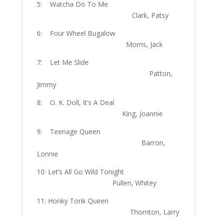
5: Watcha Do To Me
Clark, Patsy
6: Four Wheel Bugalow
Morris, Jack
7: Let Me Slide
Patton,
Jimmy
8: O. K. Doll, It’s A Deal
King, Joannie
9: Teenage Queen
Barron,
Lonnie
10: Let’s All Go Wild Tonight
Pullen, Whitey
11: Honky Tonk Queen
Thornton, Larry