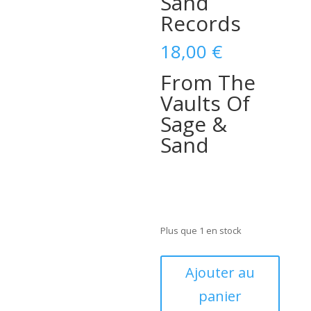
Sand
Records
18,00
€
From The
Vaults Of
Sage &
Sand
Plus que 1 en stock
quantité
Ajouter au
de
panier
That
'll