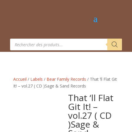
Recherche
de
produits
Accueil
/
Labels
/
Bear Family Records
/ That ‘ll Flat Git
It! – vol.27 ( CD ) Sage & Sand Records
That ‘ll Flat
Git It! –
vol.27 ( CD
) Sage &