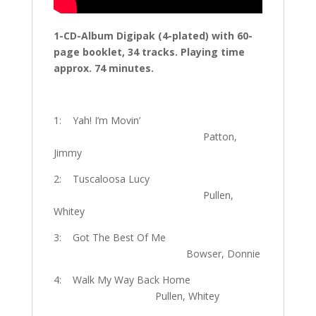
1-CD-Album Digipak (4-plated) with 60-
page booklet, 34 tracks. Playing time
approx. 74 minutes.
1: Yah! I’m Movin’
Patton,
Jimmy
2: Tuscaloosa Lucy
Pullen,
Whitey
3: Got The Best Of Me
Bowser, Donnie
4: Walk My Way Back Home
Pullen, Whitey