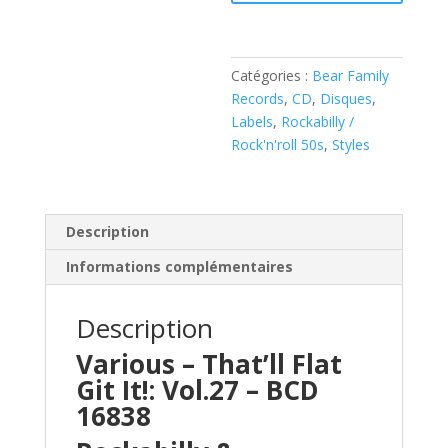
Flat
Git
It!
Catégories :
Bear Family
-
Records
,
CD
,
Disques
,
vol.27
Labels
,
Rockabilly /
(
Rock'n'roll 50s
,
Styles
CD
) Sage
&
Sand
Description
Records
Informations complémentaires
Description
Various – That’ll Flat
Git It!: Vol.27 – BCD
16838