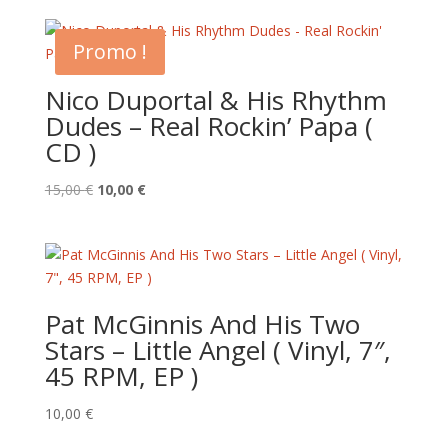
Promo !
Nico Duportal & His Rhythm
Dudes – Real Rockin’ Papa (
CD )
Le
Le
15,00
€
10,00
€
prix
prix
initial
actuel
était :
est :
15,00 €.
10,00 €.
Pat McGinnis And His Two
Stars – Little Angel ( Vinyl, 7″,
45 RPM, EP )
10,00
€