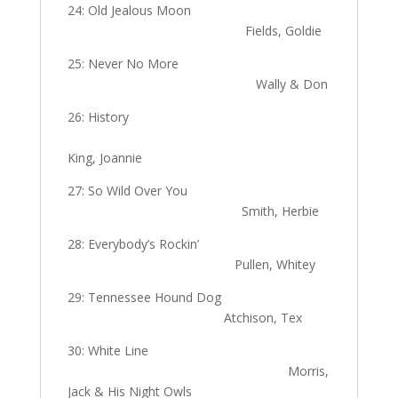
24: Old Jealous Moon
Fields, Goldie
25: Never No More
Wally & Don
26: History
King, Joannie
27: So Wild Over You
Smith, Herbie
28: Everybody’s Rockin’
Pullen, Whitey
29: Tennessee Hound Dog
Atchison, Tex
30: White Line
Morris,
Jack & His Night Owls