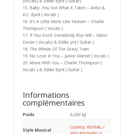
(Vocals) & Eddie Byrd ( Guitar)
15. Baby ,You Got What It Takes – Anita &
K.C. Byrd ( Vocals )
16. It’s A Little More Like Heaven – Charlie
Thompson ( Vocals )
17. If You Don’t Somebody Else Will – Glenn
Doran ( Vocals) & Eddie yrd ( Guitar )
18. The Whisle Of The Gravy Train
19. No Love In You – Junior Marvel ( Vocals )
20. Alone With You – Charlie Thompson (
Vocals ) & Eddie Byrd ( Guitar )
Informations
complémentaires
Poids
0,200 kg
Country
,
REVIVAL /
Style Musical
NEO ROCKABILLY