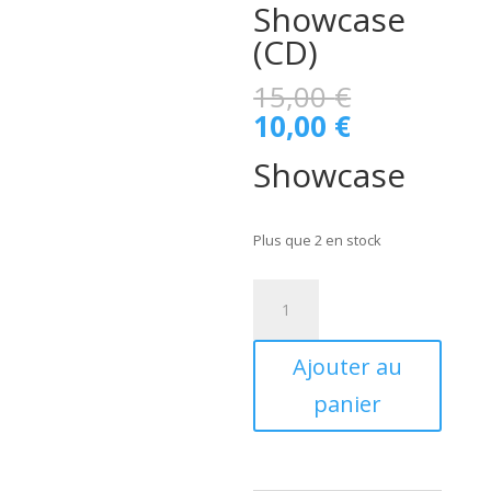
Showcase
(CD)
Le
15,00
€
prix
Le
10,00
€
initial
prix
était :
Showcase
actuel
15,00 €.
est :
10,00 €.
Plus que 2 en stock
quantité
de
The
Ajouter au
Barnstompers
-
panier
Showcase
(CD)