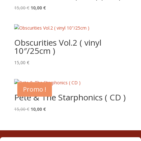
Le
Le
15,00
€
10,00
€
prix
prix
initial
actuel
était :
est :
15,00 €.
10,00 €.
Obscurities Vol.2 ( vinyl
10″/25cm )
15,00
€
Promo !
Pete & The Starphonics ( CD )
Le
Le
15,00
€
10,00
€
prix
prix
initial
actuel
était :
est :
15,00 €.
10,00 €.