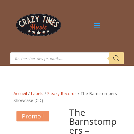
Recherche
de
produits
Accueil
/
Labels
/
Sleazy Records
/ The Barnstompers –
Showcase (CD)
The
Promo !
Barnstomp
ers –