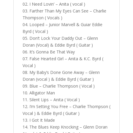
02. I Need Lovin’ – Anita ( vocal )
03. Farther Than My Eyes Can See – Charlie
Thompson ( Vocals )
04. Looped – Junior Marvell & Guiar Eddie
Byrd ( Vocal )
05. Don’t Lock Your Daddy Out – Glenn
Doran (Vocal) & Eddie Byrd ( Guitar )
06. It’s Gonna Be That Way
07. False Hearted Girl – Anita & K.C. Byrd (
Vocal )
08. My Baby’s Done Gone Away – Glenn
Doran (vocal ) & Eddie Byrd ( Guitar )
09. Blue – Charlie Thompson ( Vocal )
10. Alligator Man
11. Silent Lips – Anita ( Vocal )
12. I’m Setting You Free – Charlie Thompson (
Vocal ) & Eddie Byrd ( Guitar )
13. I Got It Made
14. The Blues Keep Knocking – Glenn Doran