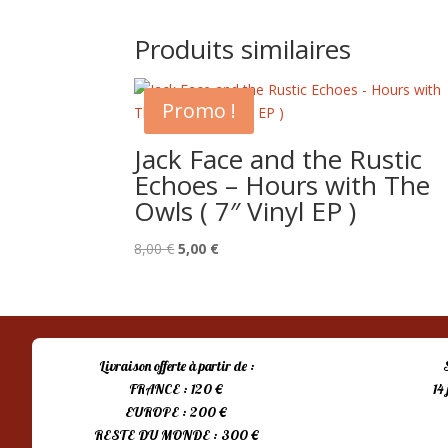
Produits similaires
Promo !
Jack Face and the Rustic
Echoes – Hours with The
Owls ( 7″ Vinyl EP )
Le
Le
8,00
€
5,00
€
prix
prix
initial
actuel
était :
est :
8,00 €.
5,00 €.
Livraison offerte à partir de :
FRANCE : 120 €
14
EUROPE : 200 €
RESTE DU MONDE : 300 €