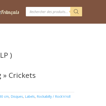
Recherche
de
produits
LP )
 » Crickets
 30 cm
,
Disques
,
Labels
,
Rockabilly / Rock'n'roll