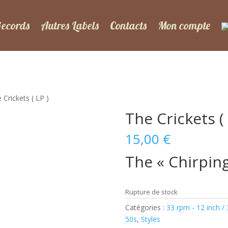
Records
Autres Labels
Contacts
Mon compte
 Crickets ( LP )
The Crickets ( 
15,00
€
The « Chirping
Rupture de stock
Catégories :
33 rpm - 12 inch /
50s
,
Styles