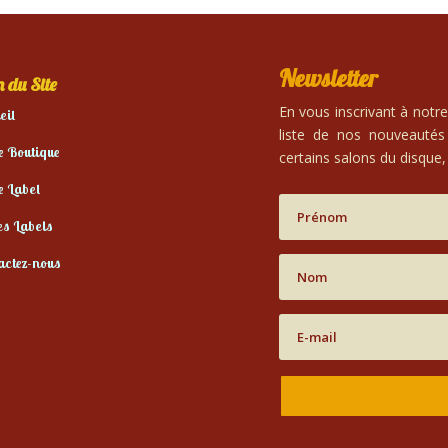
Newsletter
 du Site
En vous inscrivant à notr
eil
liste de nos nouveautés
e Boutique
certains salons du disque, 
e Label
es Labels
actez-nous