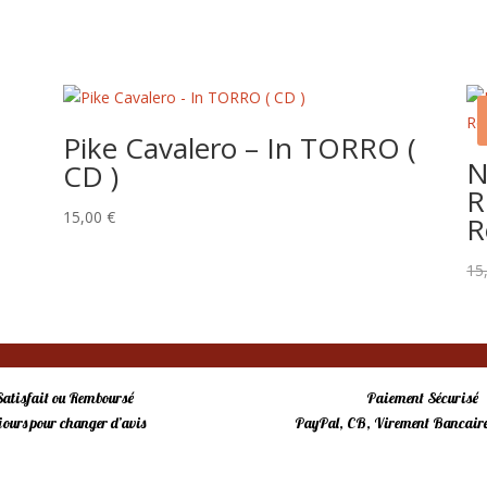
Pike Cavalero – In TORRO (
N
CD )
R
15,00
€
R
15
Satisfait ou Remboursé
Paiement Sécurisé
 jours pour changer d’avis
PayPal, CB, Virement Bancaire