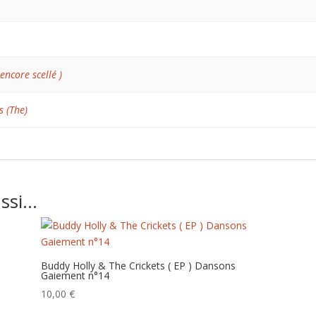
 encore scellé )
s (The)
ussi…
Buddy Holly & The Crickets ( EP ) Dansons
Gaiement n°14
10,00
€