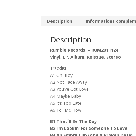
Description
Informations complém
Description
Rumble Records ‎– RUM2011124
Vinyl, LP, Album, Reissue, Stereo
Tracklist
A1 Oh, Boy!
A2 Not Fade Away
A3 You’ve Got Love
A4 Maybe Baby
A5 It’s Too Late
A6 Tell Me How
B1 That´ll Be The Day
B2 I’m Lookin’ For Someone To Love
B3 An Empty Cup (And A Broken Date)