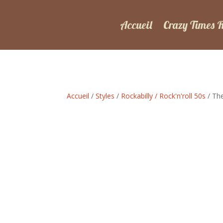
Accueil
Crazy Times 
Accueil
/
Styles
/
Rockabilly / Rock'n'roll 50s
/ The