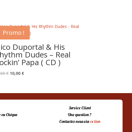
Promo !
ico Duportal & His
hythm Dudes – Real
ockin’ Papa ( CD )
Le
Le
,00
€
10,00
€
prix
prix
initial
actuel
était :
est :
15,00 €.
10,00 €.
Service Client
 ou Chèque
Une question ?
Contactez-nous via
ce lien