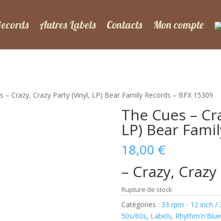
Records
Autres Labels
Contacts
Mon compte
 – Crazy, Crazy Party (Vinyl, LP) Bear Family Records – BFX 15309
The Cues – Cra
LP) Bear Fami
18,00
€
– Crazy, Crazy
Rupture de stock
Catégories :
33 rpm - 12 inch /
50s/60s
,
Labels
,
Rhythm'n'Blue