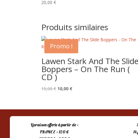
20,00
€
Produits similaires
Promo !
Lawen Stark And The Slid
Boppers – On The Run (
CD )
Le
Le
15,00
€
10,00
€
prix
prix
initial
actuel
était :
est :
15,00 €.
10,00 €.
Livraison offerte à partir de :
FRANCE : 120 €
14