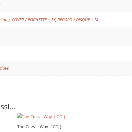
s
sion )
,
COVER / POCHETTE = EX
,
RECORD / DISQUE = M –
dlove
ussi…
The Cues – Why ( CD )