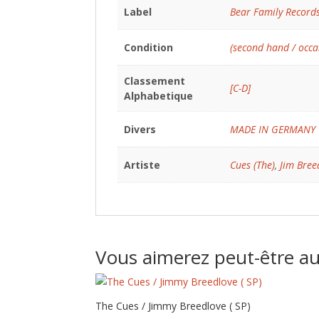
Label
Bear Family Record
Condition
(second hand / occa
Classement
[C-D]
Alphabetique
Divers
MADE IN GERMANY
Artiste
Cues (The)
,
Jim Bree
Vous aimerez peut-être a
The Cues / Jimmy Breedlove ( SP)