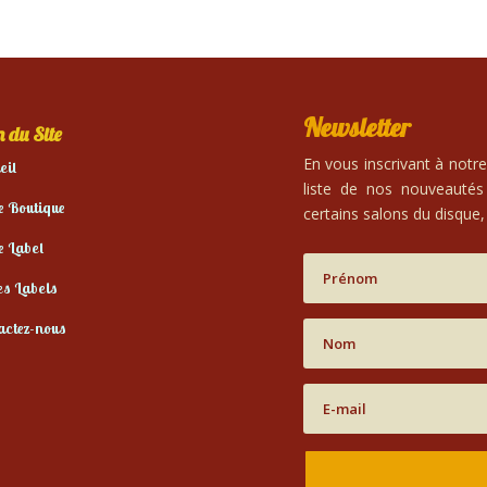
Newsletter
 du Site
En vous inscrivant à notr
eil
liste de nos nouveautés
e Boutique
certains salons du disque, 
e Label
es Labels
actez-nous