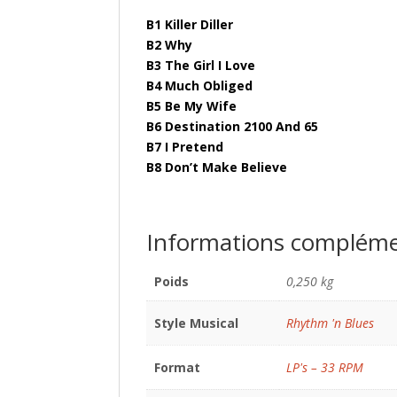
B1 Killer Diller
B2 Why
B3 The Girl I Love
B4 Much Obliged
B5 Be My Wife
B6 Destination 2100 And 65
B7 I Pretend
B8 Don’t Make Believe
Informations compléme
Poids
0,250 kg
Style Musical
Rhythm 'n Blues
Format
LP's – 33 RPM