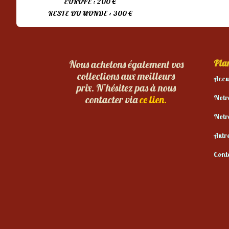
EUROPE : 200 €
RESTE DU MONDE : 300 €
Plan
Nous achetons également vos
collections aux meilleurs
Accu
prix. N’hésitez pas à nous
Notr
contacter via
ce lien.
Notr
Autr
Cont