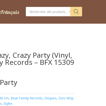
Recherche
de
produits
zy, Crazy Party (Vinyl,
ly Records – BFX 15309
 Party
 30 cm
,
Bear Family Records
,
Disques
,
Doo-Wop
s
,
Styles