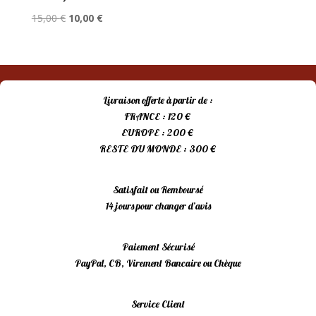
Le
Le
15,00
€
10,00
€
prix
prix
initial
actuel
était :
est :
15,00 €.
10,00 €.
Livraison offerte à partir de :
FRANCE : 120 €
EUROPE : 200 €
RESTE DU MONDE : 300 €
Satisfait ou Remboursé
14 jours pour changer d’avis
Paiement Sécurisé
PayPal, CB, Virement Bancaire ou Chèque
Service Client