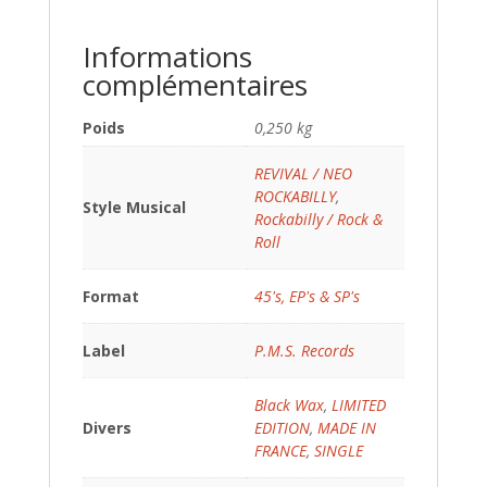
Informations
complémentaires
Poids
0,250 kg
REVIVAL / NEO
ROCKABILLY
,
Style Musical
Rockabilly / Rock &
Roll
Format
45's, EP's & SP's
Label
P.M.S. Records
Black Wax
,
LIMITED
Divers
EDITION
,
MADE IN
FRANCE
,
SINGLE