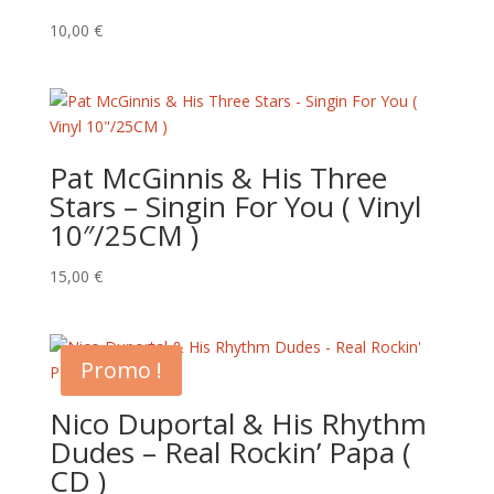
10,00
€
Pat McGinnis & His Three
Stars – Singin For You ( Vinyl
10″/25CM )
15,00
€
Promo !
Nico Duportal & His Rhythm
Dudes – Real Rockin’ Papa (
CD )