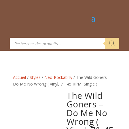
Recherche
de
produits
Accueil
/
Styles
/
Neo-Rockabilly
/ The Wild Goners –
Do Me No Wrong ( Vinyl, 7″, 45 RPM, Single )
The Wild
Goners –
Do Me No
Wrong (