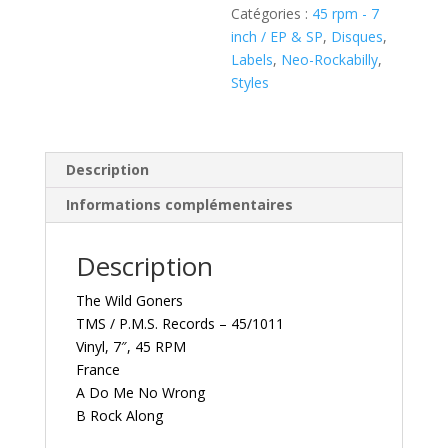
Catégories :
45 rpm - 7
Wrong
inch / EP & SP
,
Disques
,
(
Labels
,
Neo-Rockabilly
,
Vinyl,
Styles
7",
45
RPM,
Single
Description
)
Informations complémentaires
Description
The Wild Goners
TMS / P.M.S. Records – 45/1011
Vinyl, 7″, 45 RPM
France
A Do Me No Wrong
B Rock Along