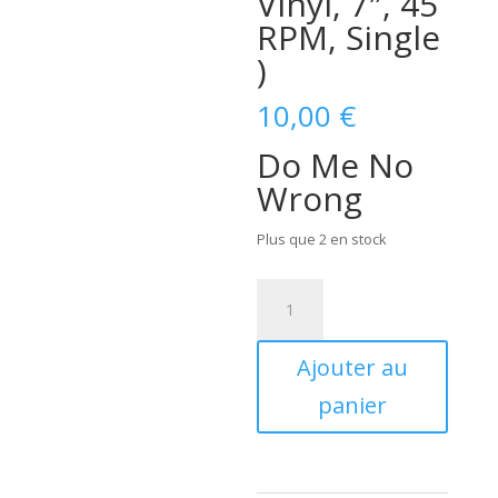
Vinyl, 7″, 45
RPM, Single
)
10,00
€
Do Me No
Wrong
Plus que 2 en stock
quantité
de
The
Ajouter au
Wild
Goners
panier
-
Do
Me
No