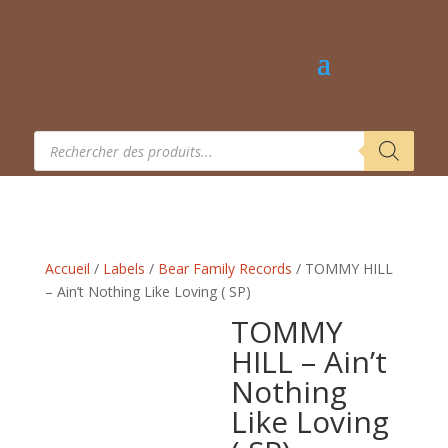
Recherche
de
produits
Accueil
/
Labels
/
Bear Family Records
/ TOMMY HILL
– Ain’t Nothing Like Loving ( SP)
TOMMY
HILL – Ain’t
Nothing
Like Loving