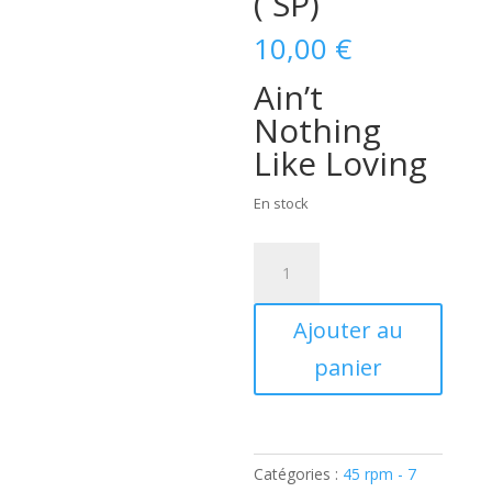
( SP)
10,00
€
Ain’t
Nothing
Like Loving
En stock
quantité
de
TOMMY
Ajouter au
HILL
-
panier
Ain't
Nothing
Like
Loving
Catégories :
45 rpm - 7
(