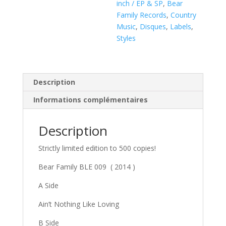
inch / EP & SP
,
Bear
SP)
Family Records
,
Country
Music
,
Disques
,
Labels
,
Styles
Description
Informations complémentaires
Description
Strictly limited edition to 500 copies!
Bear Family BLE 009 ( 2014 )
A Side
Ain’t Nothing Like Loving
B Side