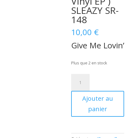
Vinyl EP )
SLEAZY SR-
148
10,00
€
Give Me Lovin’
Plus que 2 en stock
quantité
de
Tracy
Ajouter au
Pendarvis
-
panier
Give
Me
Lovin'
(