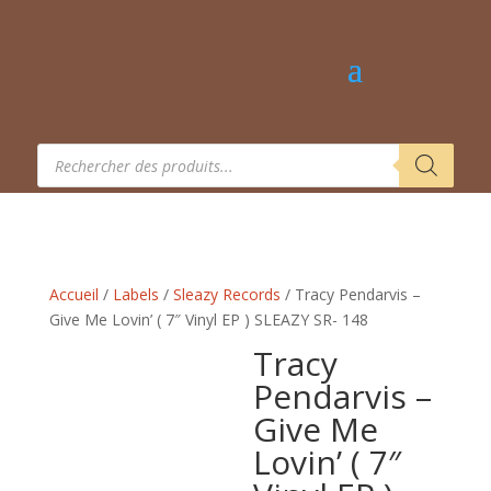
Recherche
de
produits
Accueil
/
Labels
/
Sleazy Records
/ Tracy Pendarvis –
Give Me Lovin’ ( 7″ Vinyl EP ) SLEAZY SR- 148
Tracy
Pendarvis –
Give Me
Lovin’ ( 7″