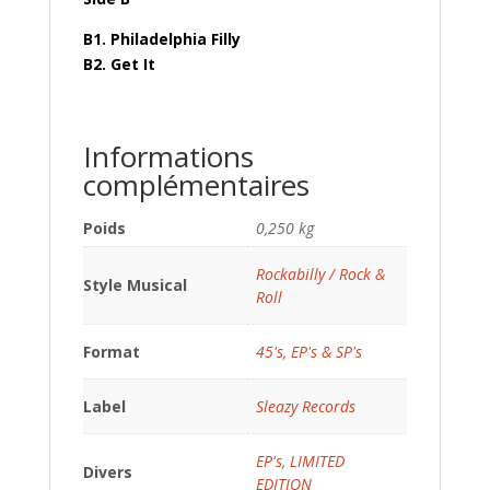
B1. Philadelphia Filly
B2. Get It
Informations
complémentaires
Poids
0,250 kg
Rockabilly / Rock &
Style Musical
Roll
Format
45's, EP's & SP's
Label
Sleazy Records
EP's
,
LIMITED
Divers
EDITION