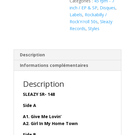
Catégories :
45 rpm - 7
7"
inch / EP & SP
,
Disques
,
Vinyl
Labels
,
Rockabilly /
EP
Rock'n'roll 50s
,
Sleazy
)
Records
,
Styles
SLEAZY
SR-
148
Description
Informations complémentaires
Description
SLEAZY SR- 148
Side A
A1. Give Me Lovin’
A2. Girl In My Home Town
Side B