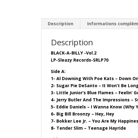
Description
Informations complém
Description
BLACK-A-BILLY -Vol.2
LP-Sleazy Records-SRLP70
Side A:
1- Al Downing With Poe Kats – Down O
2- Sugar Pie DeSanto – It Won’t Be Lon
3- Little Junior’s Blue Flames – Feelin’ 
4- Jerry Butler And The Impressions –
5- Eddie Daniels – I Wanna Know (Why 
6- Big Bill Broonzy – Hey, Hey
7- Bokker Lee Jr. – You Are My Happine
8- Tender Slim – Teenage Hayride