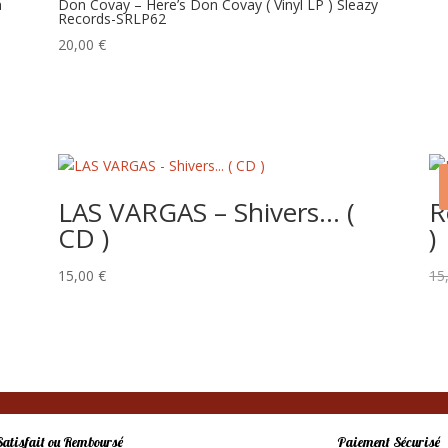
n
Don Covay – Here’s Don Covay ( Vinyl LP ) Sleazy
Records-SRLP62
20,00
€
LAS VARGAS – Shivers… (
R
CD )
)
15,00
€
15
Satisfait ou Remboursé
Paiement Sécurisé