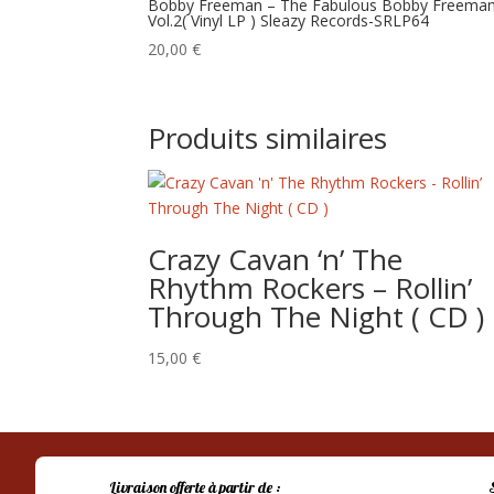
Bobby Freeman – The Fabulous Bobby Freema
Vol.2( Vinyl LP ) Sleazy Records-SRLP64
20,00
€
Produits similaires
Crazy Cavan ‘n’ The
Rhythm Rockers – Rollin’
Through The Night ( CD )
15,00
€
Livraison offerte à partir de :