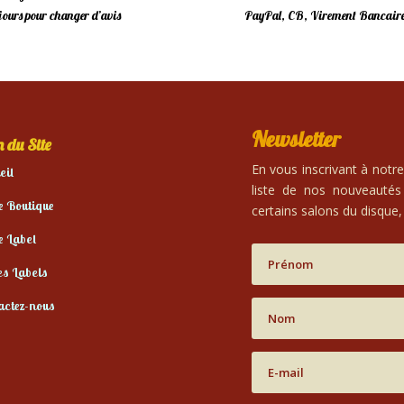
 jours pour changer d’avis
PayPal, CB, Virement Bancaire
Newsletter
 du Site
En vous inscrivant à notr
eil
liste de nos nouveautés
e Boutique
certains salons du disque, 
e Label
es Labels
actez-nous