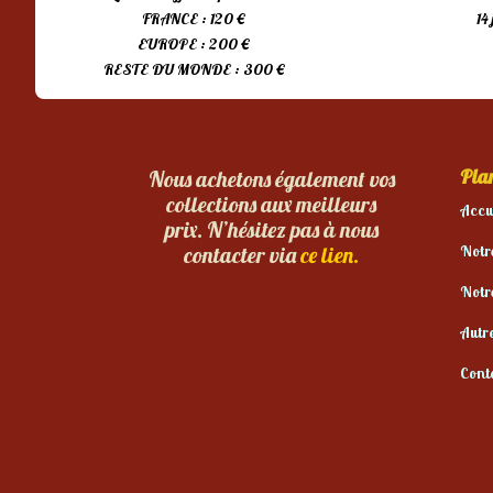
FRANCE : 120 €
14
EUROPE : 200 €
RESTE DU MONDE : 300 €
Plan
Nous achetons également vos
collections aux meilleurs
Accu
prix. N’hésitez pas à nous
Notr
contacter via
ce lien.
Notr
Autr
Cont