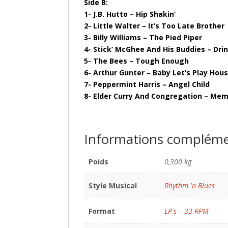
Side B:
1- J.B. Hutto – Hip Shakin’
2- Little Walter – It’s Too Late Brother
3- Billy Williams – The Pied Piper
4- Stick’ McGhee And His Buddies – Dr
5- The Bees – Tough Enough
6- Arthur Gunter – Baby Let’s Play Hou
7- Peppermint Harris – Angel Child
8- Elder Curry And Congregation – Mem
Informations compléme
Poids
0,300 kg
Style Musical
Rhythm 'n Blues
Format
LP's – 33 RPM