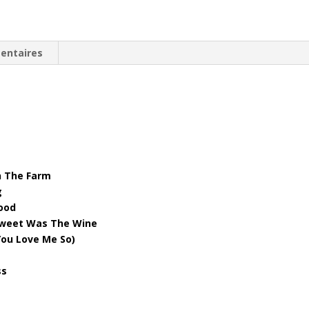
entaires
n The Farm
g
Good
 Sweet Was The Wine
You Love Me So)
ss