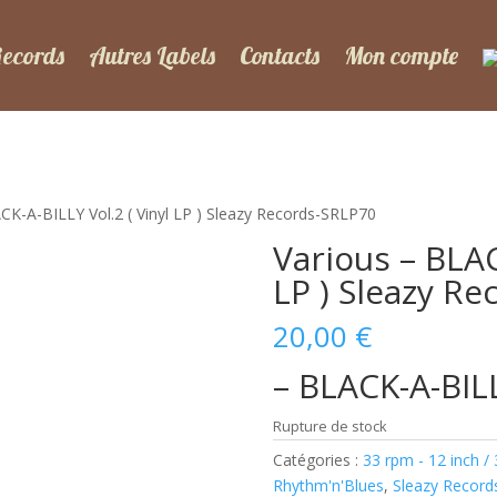
Records
Autres Labels
Contacts
Mon compte
CK-A-BILLY Vol.2 ( Vinyl LP ) Sleazy Records-SRLP70
Various – BLAC
LP ) Sleazy R
20,00
€
– BLACK-A-BILL
Rupture de stock
Catégories :
33 rpm - 12 inch /
Rhythm'n'Blues
,
Sleazy Record