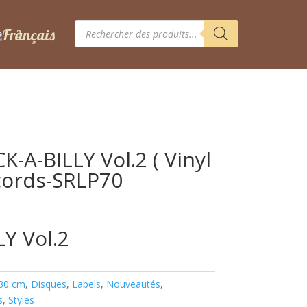
Recherche
de
produits
K-A-BILLY Vol.2 ( Vinyl
ecords-SRLP70
Y Vol.2
 30 cm
,
Disques
,
Labels
,
Nouveautés
,
s
,
Styles