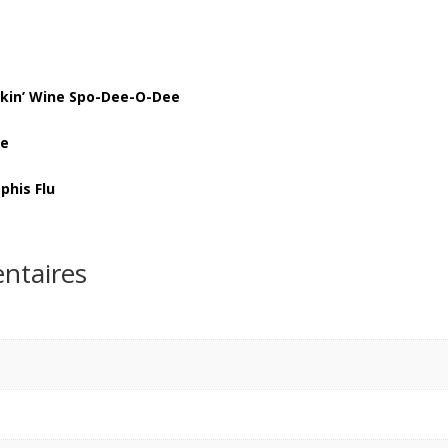
inkin’ Wine Spo-Dee-O-Dee
se
phis Flu
ntaires