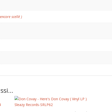
 encore scellé )
ussi…