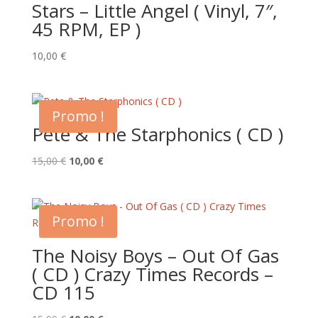
Stars – Little Angel ( Vinyl, 7″,
45 RPM, EP )
10,00
€
Promo !
Pete & The Starphonics ( CD )
Le
Le
15,00
€
10,00
€
prix
prix
initial
actuel
était :
est :
Promo !
15,00 €.
10,00 €.
The Noisy Boys – Out Of Gas
( CD ) Crazy Times Records –
CD 115