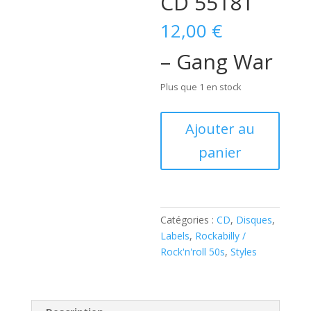
CD 55181
12,00
€
– Gang War
Plus que 1 en stock
quantité
Ajouter au
de
panier
Various
–
Gang
War
(
Catégories :
CD
,
Disques
,
CD
Labels
,
Rockabilly /
)
Rock'n'roll 50s
,
Styles
Buffalo
Bop
–
Bb