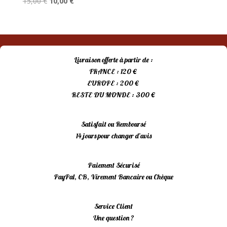
Le
Le
15,00
€
10,00
€
prix
prix
initial
actuel
était :
est :
15,00 €.
10,00 €.
Livraison offerte à partir de :
FRANCE : 120 €
EUROPE : 200 €
RESTE DU MONDE : 300 €
Satisfait ou Remboursé
14 jours pour changer d’avis
Paiement Sécurisé
PayPal, CB, Virement Bancaire ou Chèque
Service Client
Une question ?