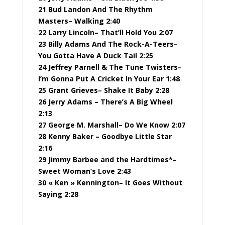
21 Bud Landon And The Rhythm
Masters– Walking 2:40
22 Larry Lincoln– That’ll Hold You 2:07
23 Billy Adams And The Rock-A-Teers–
You Gotta Have A Duck Tail 2:25
24 Jeffrey Parnell & The Tune Twisters–
I’m Gonna Put A Cricket In Your Ear 1:48
25 Grant Grieves– Shake It Baby 2:28
26 Jerry Adams – There’s A Big Wheel
2:13
27 George M. Marshall– Do We Know 2:07
28 Kenny Baker – Goodbye Little Star
2:16
29 Jimmy Barbee and the Hardtimes*–
Sweet Woman’s Love 2:43
30 « Ken » Kennington– It Goes Without
Saying 2:28