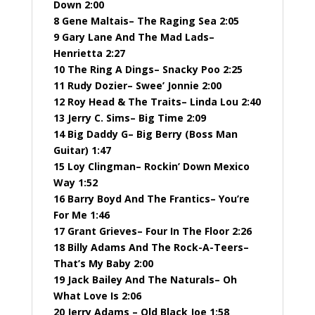
Down 2:00
8 Gene Maltais– The Raging Sea 2:05
9 Gary Lane And The Mad Lads–
Henrietta 2:27
10 The Ring A Dings– Snacky Poo 2:25
11 Rudy Dozier– Swee’ Jonnie 2:00
12 Roy Head & The Traits– Linda Lou 2:40
13 Jerry C. Sims– Big Time 2:09
14 Big Daddy G– Big Berry (Boss Man
Guitar) 1:47
15 Loy Clingman– Rockin’ Down Mexico
Way 1:52
16 Barry Boyd And The Frantics– You’re
For Me 1:46
17 Grant Grieves– Four In The Floor 2:26
18 Billy Adams And The Rock-A-Teers–
That’s My Baby 2:00
19 Jack Bailey And The Naturals– Oh
What Love Is 2:06
20 Jerry Adams – Old Black Joe 1:58