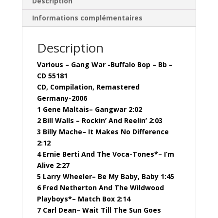
Description
-
Informations complémentaires
CD
55181
Description
Various – Gang War -Buffalo Bop – Bb –
CD 55181
CD, Compilation, Remastered
Germany-2006
1 Gene Maltais– Gangwar 2:02
2 Bill Walls – Rockin’ And Reelin’ 2:03
3 Billy Mache– It Makes No Difference
2:12
4 Ernie Berti And The Voca-Tones*– I’m
Alive 2:27
5 Larry Wheeler– Be My Baby, Baby 1:45
6 Fred Netherton And The Wildwood
Playboys*– Match Box 2:14
7 Carl Dean– Wait Till The Sun Goes