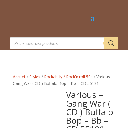
Recherche
de
produits
Accueil
/
Styles
/
Rockabilly / Rock'n'roll 50s
/ Various –
Gang War ( CD ) Buffalo Bop – Bb – CD 55181
Various –
Gang War (
CD ) Buffalo
Bop – Bb –