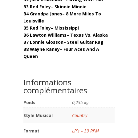
B3 Red Foley– Skinnie Minnie
B4 Grandpa Jones– 8 More Miles To
Louisville
B5 Red Foley– Mississippi
B6 Lawton Williams– Texas Vs. Alaska
B7 Lonnie Glosson– Steel Guitar Rag
B8 Wayne Raney– Four Aces And A
Queen
Informations
complémentaires
Poids
0,235 kg
Style Musical
Country
Format
LP's – 33 RPM