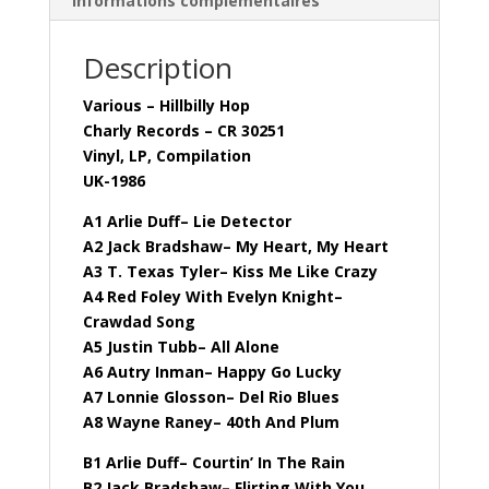
Informations complémentaires
Description
Various – Hillbilly Hop
Charly Records – CR 30251
Vinyl, LP, Compilation
UK-1986
A1 Arlie Duff– Lie Detector
A2 Jack Bradshaw– My Heart, My Heart
A3 T. Texas Tyler– Kiss Me Like Crazy
A4 Red Foley With Evelyn Knight–
Crawdad Song
A5 Justin Tubb– All Alone
A6 Autry Inman– Happy Go Lucky
A7 Lonnie Glosson– Del Rio Blues
A8 Wayne Raney– 40th And Plum
B1 Arlie Duff– Courtin’ In The Rain
B2 Jack Bradshaw– Flirting With You