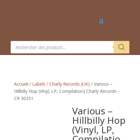
Recherche
de
produits
Accueil
/
Labels
/
Charly Records (UK)
/ Various –
Hillbilly Hop (Vinyl, LP, Compilation) Charly Records –
CR 30251
Various –
Hillbilly Hop
(Vinyl, LP,
Compilatio