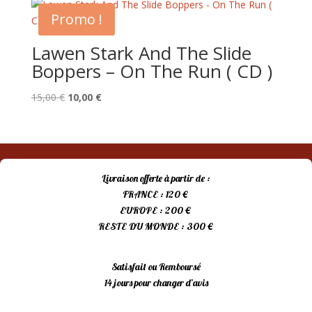
Promo !
Lawen Stark And The Slide
Boppers – On The Run ( CD )
Le
Le
15,00
€
10,00
€
prix
prix
initial
actuel
était :
est :
15,00 €.
10,00 €.
Livraison offerte à partir de :
FRANCE : 120 €
EUROPE : 200 €
RESTE DU MONDE : 300 €
Satisfait ou Remboursé
14 jours pour changer d’avis