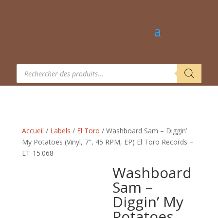
Recherche
de
produits
Accueil
/
Labels
/
El Toro
/ Washboard Sam – Diggin’
My Potatoes (Vinyl, 7″, 45 RPM, EP) El Toro Records –
ET-15.068
Washboard
Sam –
Diggin’ My
Potatoes