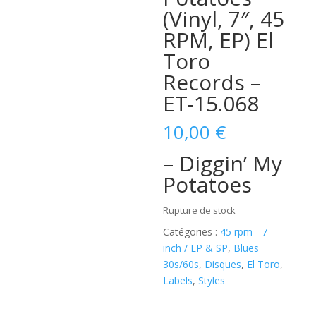
(Vinyl, 7″, 45
RPM, EP) El
Toro
Records –
ET-15.068
10,00
€
– Diggin’ My
Potatoes
Rupture de stock
Catégories :
45 rpm - 7
inch / EP & SP
,
Blues
30s/60s
,
Disques
,
El Toro
,
Labels
,
Styles