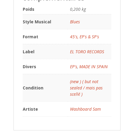
Poids
0,200 kg
Style Musical
Blues
Format
45's, EP's & SP's
Label
EL TORO RECORDS
Divers
EP's
,
MADE IN SPAIN
(new ) ( but not
Condition
sealed / mais pas
scellé )
Artiste
Washboard Sam