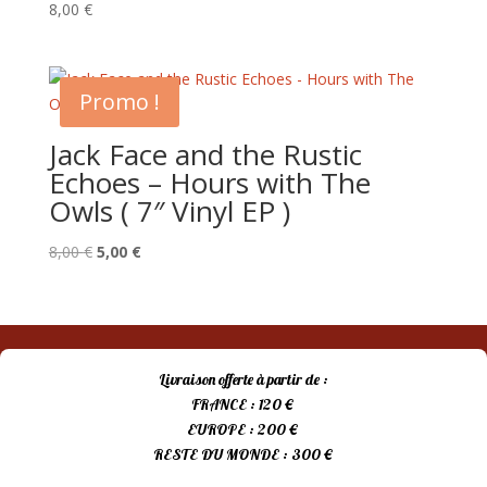
8,00
€
Promo !
Jack Face and the Rustic
Echoes – Hours with The
Owls ( 7″ Vinyl EP )
Le
Le
8,00
€
5,00
€
prix
prix
initial
actuel
était :
est :
8,00 €.
5,00 €.
Livraison offerte à partir de :
FRANCE : 120 €
EUROPE : 200 €
RESTE DU MONDE : 300 €