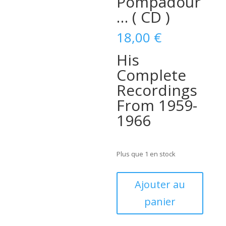
Pompadour
… ( CD )
18,00
€
His
Complete
Recordings
From 1959-
1966
Plus que 1 en stock
quantité
Ajouter au
de
panier
Wayne
Cochran
–