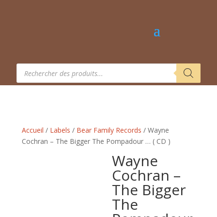
Recherche
de
produits
Accueil
/
Labels
/
Bear Family Records
/ Wayne
Cochran – The Bigger The Pompadour … ( CD )
Wayne
Cochran –
The Bigger
The