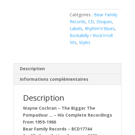
The
Bigger
Catégories :
Bear Family
The
Records
,
CD
,
Disques
,
Pompadour
Labels
,
Rhythm'n'Blues
,
…
Rockabilly / Rock'n'roll
(
50s
,
Styles
CD
)
Description
Informations complémentaires
Description
Wayne Cochran – The Bigger The
Pompadour … – His Complete Recordings
From 1959-1966
Bear Family Records – BCD17744