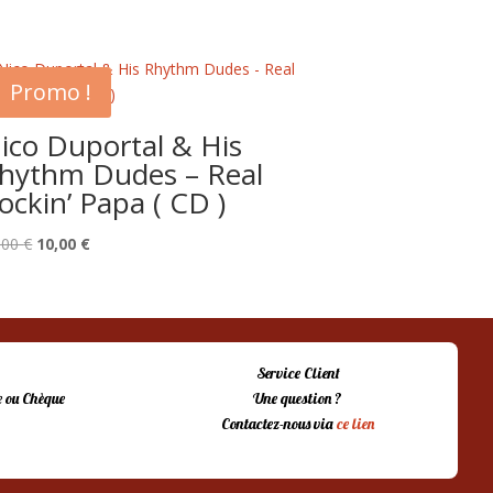
Promo !
ico Duportal & His
hythm Dudes – Real
ockin’ Papa ( CD )
Le
Le
,00
€
10,00
€
prix
prix
initial
actuel
était :
est :
15,00 €.
10,00 €.
Service Client
 ou Chèque
Une question ?
Contactez-nous via
ce lien