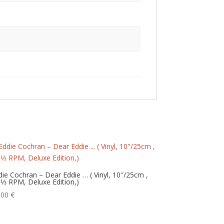
die Cochran – Dear Eddie … ( Vinyl, 10″/25cm ,
 ⅓ RPM, Deluxe Edition,)
,00
€