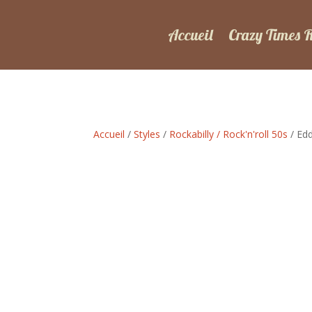
Accueil
Crazy Times 
Accueil
/
Styles
/
Rockabilly / Rock'n'roll 50s
/ Edd