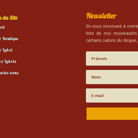
Newsletter
 du Site
En vous inscrivant à notr
eil
liste de nos nouveautés
e Boutique
certains salons du disque, 
e Label
es Labels
actez-nous