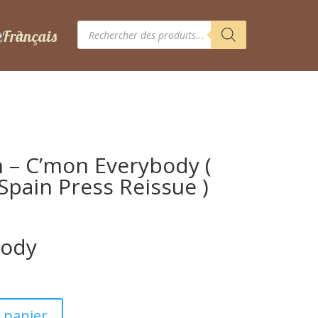
Recherche
de
produits
 – C’mon Everybody (
( Spain Press Reissue )
body
 panier