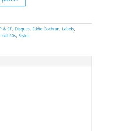
EP & SP
,
Disques
,
Eddie Cochran
,
Labels
,
'roll 50s
,
Styles