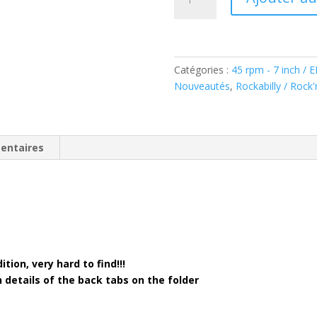
de
Eddie
Cochran
-
C'mon
Catégories :
45 rpm - 7 inch / 
Everybody
Nouveautés
,
Rockabilly / Rock'n
(
Vinyl,
7",
entaires
EP)
(
Spain
Press
Reissue
)
tion, very hard to find!!!
th details of the back tabs on the folder