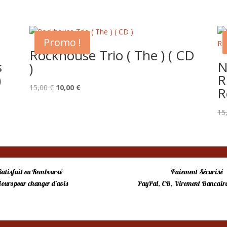
Promo !
Rockhouse Trio ( The ) ( CD
s
N
)
)
R
Le
Le
15,00
€
10,00
€
R
prix
prix
initial
actuel
15
était :
est :
15,00 €.
10,00 €.
Satisfait ou Remboursé
Paiement Sécurisé
 jours pour changer d’avis
PayPal, CB, Virement Bancaire