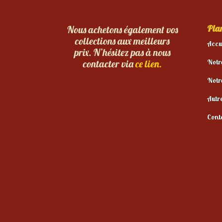
Plan
Nous achetons également vos
collections aux meilleurs
Accu
prix. N’hésitez pas à nous
Notr
contacter via
ce lien.
Notr
Autr
Cont