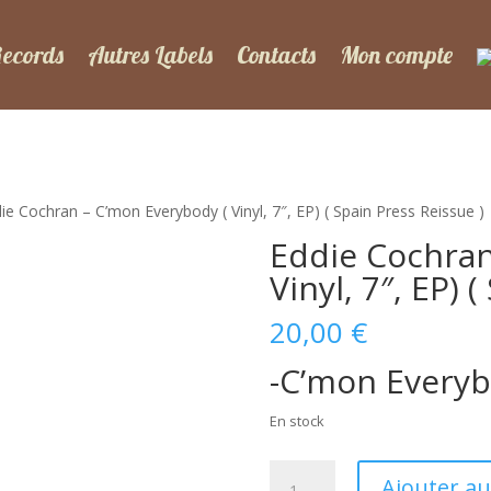
Records
Autres Labels
Contacts
Mon compte
ie Cochran – C’mon Everybody ( Vinyl, 7″, EP) ( Spain Press Reissue )
Eddie Cochran
Vinyl, 7″, EP) 
20,00
€
-C’mon Every
En stock
quantité
Ajouter au