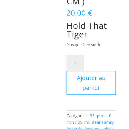
CM )
20,00
€
Hold That
Tiger
Plus que 2 en stock
quantité
de
Fabian
Ajouter au
-
Hold
panier
That
Tiger
(
LP,
Catégories :
33 rpm - 10
10inch
inch / 25 cm
,
Bear Family
-
Records
,
Disques
,
Labels
,