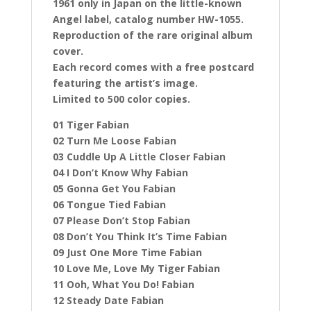
1961 only in Japan on the little-known
Angel label, catalog number HW-1055.
Reproduction of the rare original album
cover.
Each record comes with a free postcard
featuring the artist’s image.
Limited to 500 color copies.
01 Tiger Fabian
02 Turn Me Loose Fabian
03 Cuddle Up A Little Closer Fabian
04 I Don’t Know Why Fabian
05 Gonna Get You Fabian
06 Tongue Tied Fabian
07 Please Don’t Stop Fabian
08 Don’t You Think It’s Time Fabian
09 Just One More Time Fabian
10 Love Me, Love My Tiger Fabian
11 Ooh, What You Do! Fabian
12 Steady Date Fabian