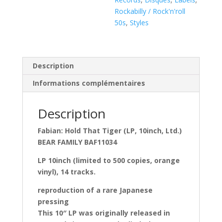
25
Rockabilly / Rock'n'roll
CM
50s
,
Styles
)
Description
Informations complémentaires
Description
Fabian: Hold That Tiger (LP, 10inch, Ltd.)
BEAR FAMILY BAF11034
LP 10inch (limited to 500 copies, orange
vinyl), 14 tracks.
reproduction of a rare Japanese
pressing
This 10″ LP was originally released in