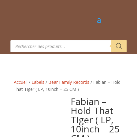
Recherche
de
produits
Accueil
/
Labels
/
Bear Family Records
/ Fabian – Hold
That Tiger ( LP, 10inch – 25 CM )
Fabian –
Hold That
Tiger ( LP,
10inch – 25