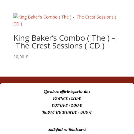
prix
prix
initial
actuel
était :
est :
8,00 €.
5,00 €.
King Baker’s Combo ( The ) –
The Crest Sessions ( CD )
10,00
€
Livraison offerte à partir de :
FRANCE : 120 €
EUROPE : 200 €
RESTE DU MONDE : 300 €
Satisfait ou Remboursé