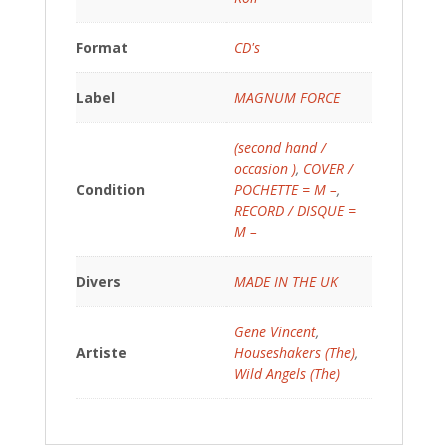
Format
CD's
Label
MAGNUM FORCE
(second hand /
occasion )
,
COVER /
Condition
POCHETTE = M –
,
RECORD / DISQUE =
M –
Divers
MADE IN THE UK
Gene Vincent
,
Artiste
Houseshakers (The)
,
Wild Angels (The)