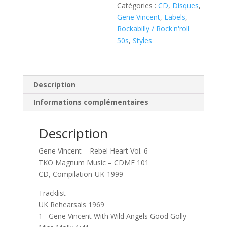
Catégories :
CD
,
Disques
,
(
Gene Vincent
,
Labels
,
CD
Rockabilly / Rock'n'roll
)
50s
,
Styles
Description
Informations complémentaires
Description
Gene Vincent ‎– Rebel Heart Vol. 6
TKO Magnum Music ‎– CDMF 101
CD, Compilation-UK-1999
Tracklist
UK Rehearsals 1969
1 –Gene Vincent With Wild Angels Good Golly