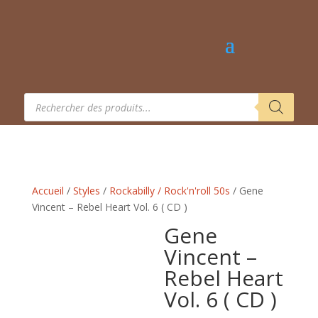
Recherche
de
produits
Accueil
/
Styles
/
Rockabilly / Rock'n'roll 50s
/ Gene
Vincent – Rebel Heart Vol. 6 ( CD )
Gene
Vincent –
Rebel Heart
Vol. 6 ( CD )