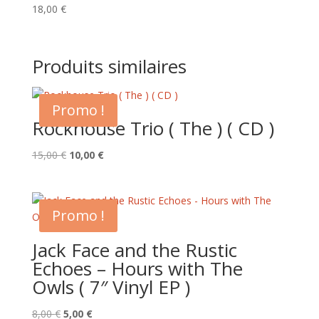
18,00
€
Produits similaires
Promo !
Rockhouse Trio ( The ) ( CD )
Le
Le
15,00
€
10,00
€
prix
prix
initial
actuel
était :
est :
Promo !
15,00 €.
10,00 €.
Jack Face and the Rustic
Echoes – Hours with The
Owls ( 7″ Vinyl EP )
Le
Le
8,00
€
5,00
€