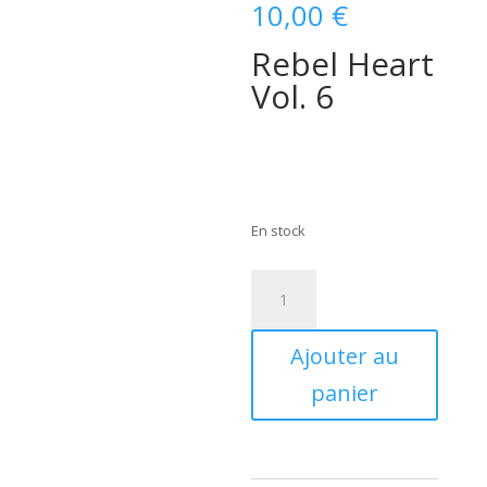
10,00
€
Rebel Heart
Vol. 6
En stock
quantité
de
Gene
Ajouter au
Vincent
-
panier
Rebel
Heart
Vol.
6