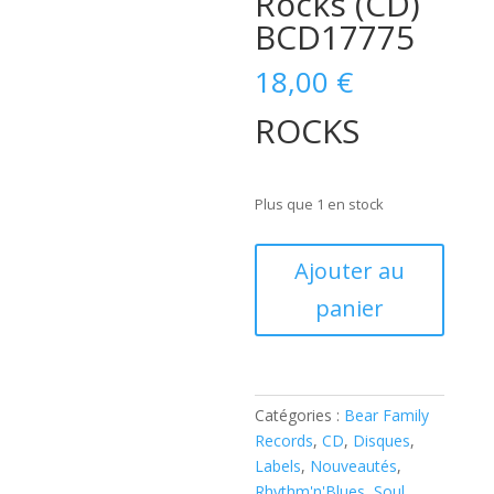
Rocks (CD)
BCD17775
18,00
€
ROCKS
Plus que 1 en stock
quantité
Ajouter au
de
panier
James
Brown:
James
Brown
-
Catégories :
Bear Family
Rocks
Records
,
CD
,
Disques
,
(CD)
Labels
,
Nouveautés
,
BCD17775
Rhythm'n'Blues
,
Soul