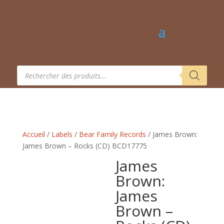
Recherche
de
produits
Accueil
/
Labels
/
Bear Family Records
/ James Brown:
James Brown – Rocks (CD) BCD17775
James
Brown:
James
Brown –