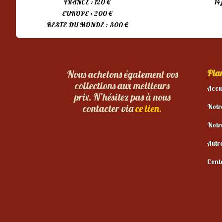
FRANCE : 120 €
14
EUROPE : 200 €
RESTE DU MONDE : 300 €
Plan
Nous achetons également vos
collections aux meilleurs
Accu
prix. N’hésitez pas à nous
Notr
contacter via
ce lien.
Notr
Autr
Cont