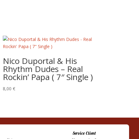
Nico Duportal & His
Rhythm Dudes – Real
Rockin’ Papa ( 7″ Single )
8,00
€
Service Client