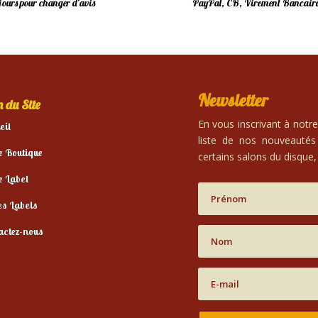
 jours pour changer d’avis
PayPal, CB, Virement Bancaire
Newsletter
 du Site
En vous inscrivant à notr
eil
liste de nos nouveautés
e Boutique
certains salons du disque, 
e Label
es Labels
actez-nous