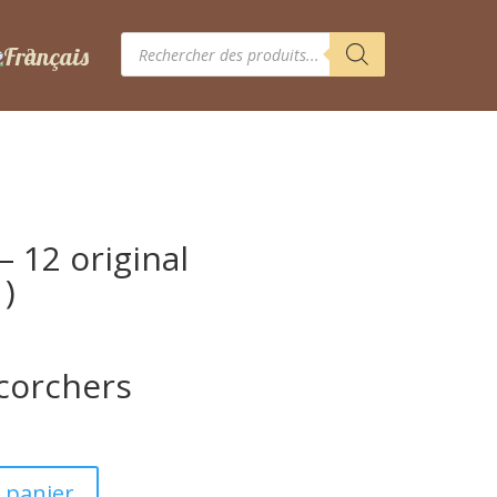
Recherche
de
produits
 12 original
)
Scorchers
 panier