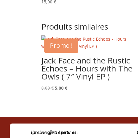
15,00
€
Produits similaires
Promo !
Jack Face and the Rustic
Echoes – Hours with The
Owls ( 7″ Vinyl EP )
Le
Le
8,00
€
5,00
€
prix
prix
initial
actuel
était :
est :
8,00 €.
5,00 €.
Livraison offerte à partir de :