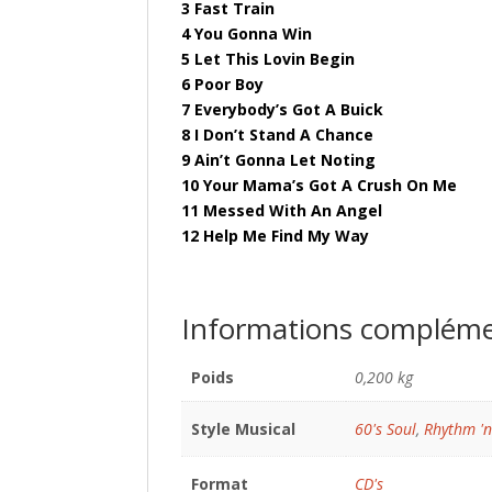
3 Fast Train
4 You Gonna Win
5 Let This Lovin Begin
6 Poor Boy
7 Everybody’s Got A Buick
8 I Don’t Stand A Chance
9 Ain’t Gonna Let Noting
10 Your Mama’s Got A Crush On Me
11 Messed With An Angel
12 Help Me Find My Way
Informations compléme
Poids
0,200 kg
Style Musical
60's Soul
,
Rhythm 'n
Format
CD's