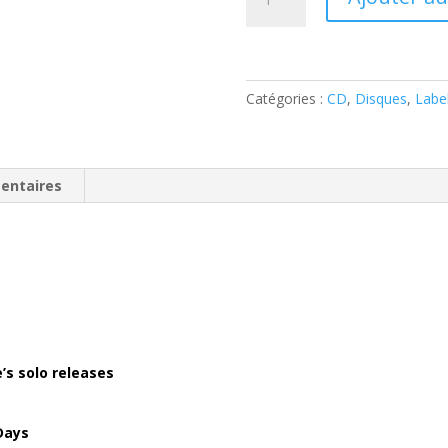
de
Mike
Sanchez
–
12
Catégories :
CD
,
Disques
,
Labe
original
Scorchers
(CD
entaires
)
’s solo releases
Days