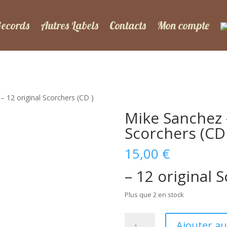
Records
Autres Labels
Contacts
Mon compte
– 12 original Scorchers (CD )
Mike Sanchez –
Scorchers (CD 
15,00
€
– 12 original 
Plus que 2 en stock
quantité
Ajouter au