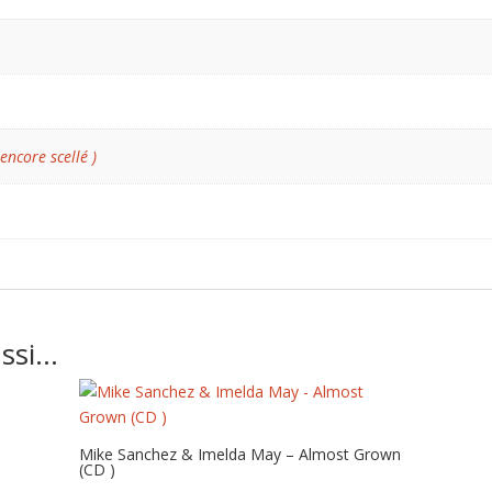
 encore scellé )
ussi…
Mike Sanchez & Imelda May – Almost Grown
(CD )