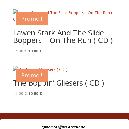
prix
prix
initial
actuel
était :
est :
Promo !
8,00 €.
5,00 €.
Lawen Stark And The Slide
Boppers – On The Run ( CD )
Le
Le
15,00
€
10,00
€
prix
prix
initial
actuel
était :
est :
Promo !
15,00 €.
10,00 €.
The Boppin’ Gliesers ( CD )
Le
Le
15,00
€
10,00
€
prix
prix
initial
actuel
était :
est :
15,00 €.
10,00 €.
Livraison offerte à partir de :