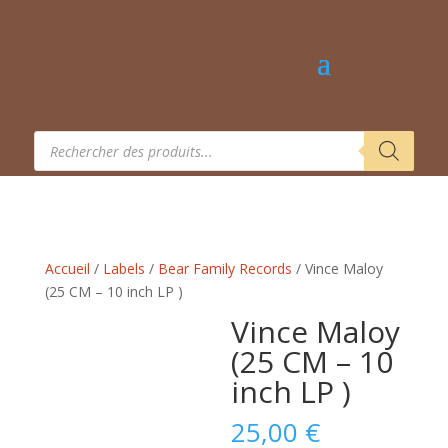
Recherche
de
produits
Accueil
/
Labels
/
Bear Family Records
/ Vince Maloy
(25 CM – 10 inch LP )
Vince Maloy
(25 CM – 10
inch LP )
25,00
€