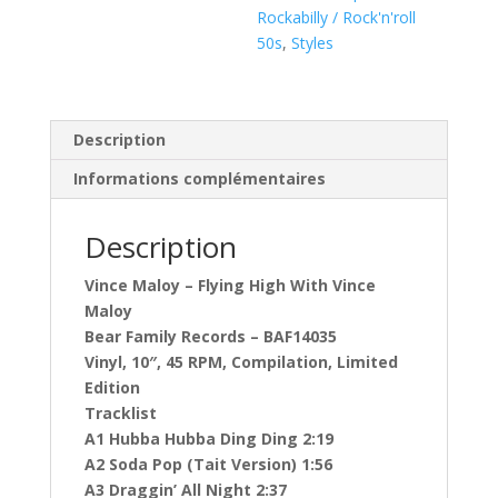
Rockabilly / Rock'n'roll
50s
,
Styles
Description
Informations complémentaires
Description
Vince Maloy ‎– Flying High With Vince
Maloy
Bear Family Records ‎– BAF14035
Vinyl, 10″, 45 RPM, Compilation, Limited
Edition
Tracklist
A1 Hubba Hubba Ding Ding 2:19
A2 Soda Pop (Tait Version) 1:56
A3 Draggin’ All Night 2:37