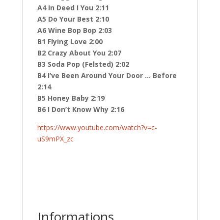
A4 In Deed I You 2:11
A5 Do Your Best 2:10
A6 Wine Bop Bop 2:03
B1 Flying Love 2:00
B2 Crazy About You 2:07
B3 Soda Pop (Felsted) 2:02
B4 I’ve Been Around Your Door … Before
2:14
B5 Honey Baby 2:19
B6 I Don’t Know Why 2:16
https://www.youtube.com/watch?v=c-
uS9mPX_zc
Informations