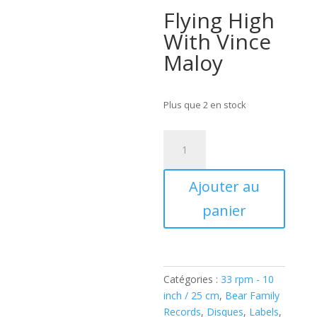
Flying High
With Vince
Maloy
Plus que 2 en stock
quantité
de
Vince
Ajouter au
Maloy
(25
panier
CM
-
10
inch
Catégories :
33 rpm - 10
LP
inch / 25 cm
,
Bear Family
)
Records
,
Disques
,
Labels
,