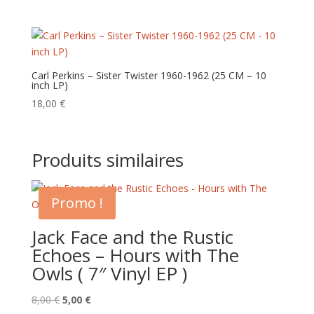
Carl Perkins ‎– Sister Twister 1960-1962 (25 CM – 10
inch LP)
18,00
€
Produits similaires
Promo !
Jack Face and the Rustic
Echoes – Hours with The
Owls ( 7″ Vinyl EP )
Le
Le
8,00
€
5,00
€